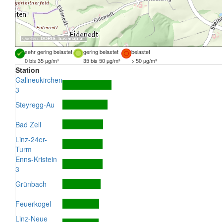
Quellen:
DORIS
,
basemap.at
sehr gering belastet
gering belastet
belastet
0 bis 35 µg/m³
35 bis 50 µg/m³
> 50 µg/m³
Station
Gallneukirchen
3
Steyregg-Au
Bad Zell
Linz-24er-
Turm
Enns-Kristein
3
Grünbach
Feuerkogel
Linz-Neue