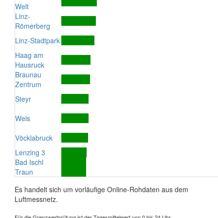
Welt
Linz-
Römerberg
Linz-Stadtpark
Haag am
Hausruck
Braunau
Zentrum
Steyr
Wels
Vöcklabruck
Lenzing 3
Bad Ischl
Traun
Es handelt sich um vorläufige Online-Rohdaten aus dem
Luftmessnetz.
Für die Grenzwertprüfung ist der Tagesmittelwert von 0 bis 24 Uhr