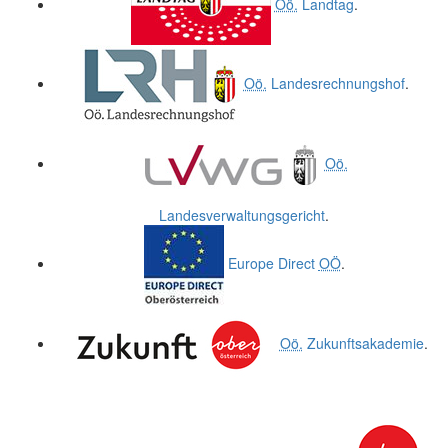
Oö.
Landtag
.
Oö.
Landesrechnungshof
.
Oö.
Landesverwaltungsgericht
.
Europe Direct
OÖ
.
Oö.
Zukunftsakademie
.