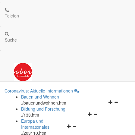
.
Telefon
.
Suche
.
Coronavirus: Aktuelle Informationen
Bauen und Wohnen
Navigationsm
.
/bauenundwohnen.htm
öffnen
Bildung und Forschung
Navigationsmenü
und
.
/133.htm
öffnen
schließen
Europa und
Navigationsmenü
und
Internationales
öffnen
schließen
.
/203110.htm