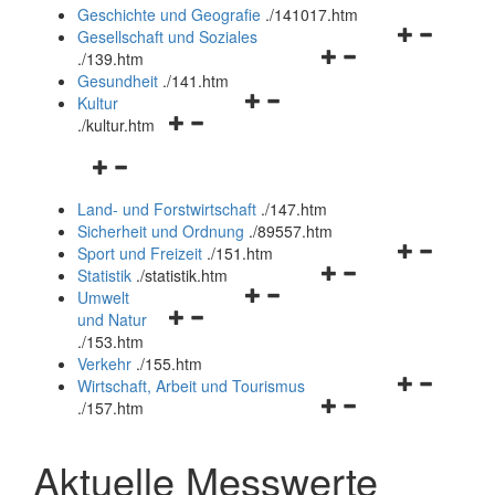
und
Geschichte und Geografie
.
/141017.htm
schließen
Navigationsm
Gesellschaft und Soziales
Navigationsmenü
öffnen
.
/139.htm
öffnen
und
Gesundheit
.
/141.htm
Navigationsmenü
und
schließen
Kultur
Navigationsmenü
öffnen
schließen
.
/kultur.htm
öffnen
und
Navigationsmenü
und
schließen
öffnen
schließen
Land- und Forstwirtschaft
.
/147.htm
und
Sicherheit und Ordnung
.
/89557.htm
schließen
Navigationsm
Sport und Freizeit
.
/151.htm
Navigationsmenü
öffnen
Statistik
.
/statistik.htm
Navigationsmenü
öffnen
und
Umwelt
Navigationsmenü
öffnen
und
schließen
und Natur
öffnen
und
schließen
.
/153.htm
und
schließen
Verkehr
.
/155.htm
schließen
Navigationsm
Wirtschaft, Arbeit und Tourismus
Navigationsmenü
öffnen
.
/157.htm
öffnen
und
und
schließen
Aktuelle Messwerte
schließen