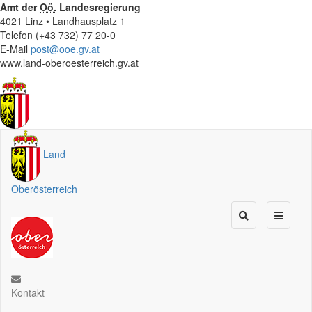
Amt der
Oö.
Landesregierung
4021 Linz • Landhausplatz 1
Telefon (+43 732) 77 20-0
E-Mail
post@ooe.gv.at
www.land-oberoesterreich.gv.at
Land
Oberösterreich
Kontakt