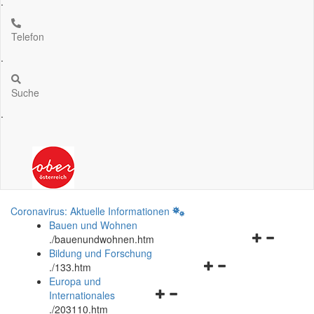
.
Telefon
.
Suche
.
Coronavirus: Aktuelle Informationen
Bauen und Wohnen
Navigationsm
.
/bauenundwohnen.htm
öffnen
Bildung und Forschung
Navigationsmenü
und
.
/133.htm
öffnen
schließen
Europa und
Navigationsmenü
und
Internationales
öffnen
schließen
.
/203110.htm