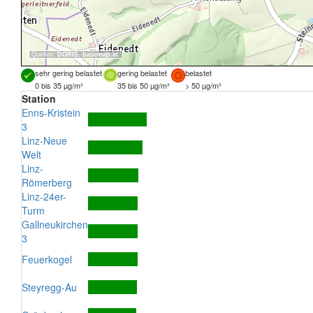
Quellen:
DORIS
,
basemap.at
sehr gering belastet
gering belastet
belastet
0 bis 35 µg/m³
35 bis 50 µg/m³
> 50 µg/m³
Station
Enns-Kristein
3
Linz-Neue
Welt
Linz-
Römerberg
Linz-24er-
Turm
Gallneukirchen
3
Feuerkogel
Steyregg-Au