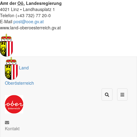
Amt der
Oö.
Landesregierung
4021 Linz • Landhausplatz 1
Telefon (+43 732) 77 20-0
E-Mail
post@ooe.gv.at
www.land-oberoesterreich.gv.at
Land
Oberösterreich
Kontakt