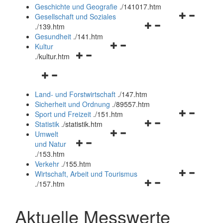
und
Geschichte und Geografie
.
/141017.htm
schließen
Navigationsm
Gesellschaft und Soziales
Navigationsmenü
öffnen
.
/139.htm
öffnen
und
Gesundheit
.
/141.htm
Navigationsmenü
und
schließen
Kultur
Navigationsmenü
öffnen
schließen
.
/kultur.htm
öffnen
und
Navigationsmenü
und
schließen
öffnen
schließen
Land- und Forstwirtschaft
.
/147.htm
und
Sicherheit und Ordnung
.
/89557.htm
schließen
Navigationsm
Sport und Freizeit
.
/151.htm
Navigationsmenü
öffnen
Statistik
.
/statistik.htm
Navigationsmenü
öffnen
und
Umwelt
Navigationsmenü
öffnen
und
schließen
und Natur
öffnen
und
schließen
.
/153.htm
und
schließen
Verkehr
.
/155.htm
schließen
Navigationsm
Wirtschaft, Arbeit und Tourismus
Navigationsmenü
öffnen
.
/157.htm
öffnen
und
und
schließen
Aktuelle Messwerte
schließen