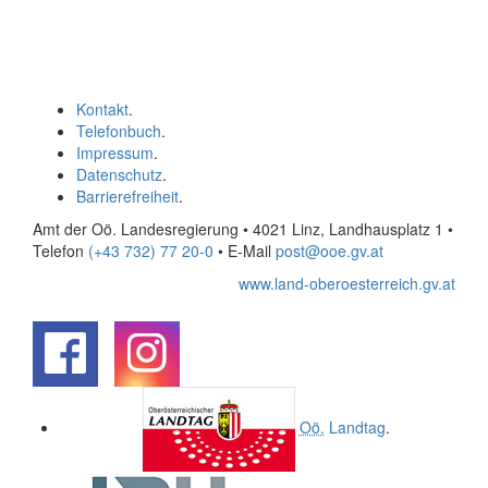
Kontakt
.
Telefonbuch
.
Impressum
.
Datenschutz
.
Barrierefreiheit
.
Amt der Oö. Landesregierung • 4021 Linz, Landhausplatz 1
•
Telefon
(+43 732) 77 20-0
• E-Mail
post@ooe.gv.at
www.land-oberoesterreich.gv.at
.
.
Oö.
Landtag
.