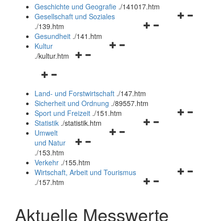
und
Geschichte und Geografie
.
/141017.htm
schließen
Navigationsm
Gesellschaft und Soziales
Navigationsmenü
öffnen
.
/139.htm
öffnen
und
Gesundheit
.
/141.htm
Navigationsmenü
und
schließen
Kultur
Navigationsmenü
öffnen
schließen
.
/kultur.htm
öffnen
und
Navigationsmenü
und
schließen
öffnen
schließen
Land- und Forstwirtschaft
.
/147.htm
und
Sicherheit und Ordnung
.
/89557.htm
schließen
Navigationsm
Sport und Freizeit
.
/151.htm
Navigationsmenü
öffnen
Statistik
.
/statistik.htm
Navigationsmenü
öffnen
und
Umwelt
Navigationsmenü
öffnen
und
schließen
und Natur
öffnen
und
schließen
.
/153.htm
und
schließen
Verkehr
.
/155.htm
schließen
Navigationsm
Wirtschaft, Arbeit und Tourismus
Navigationsmenü
öffnen
.
/157.htm
öffnen
und
und
schließen
Aktuelle Messwerte
schließen