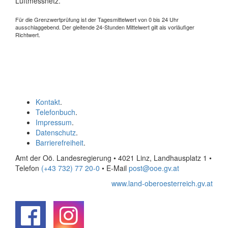
Luftmessnetz.
Für die Grenzwertprüfung ist der Tagesmittelwert von 0 bis 24 Uhr
ausschlaggebend. Der gleitende 24-Stunden Mittelwert gilt als vorläufiger
Richtwert.
Kontakt
.
Telefonbuch
.
Impressum
.
Datenschutz
.
Barrierefreiheit
.
Amt der Oö. Landesregierung • 4021 Linz, Landhausplatz 1
•
Telefon
(+43 732) 77 20-0
• E-Mail
post@ooe.gv.at
www.land-oberoesterreich.gv.at