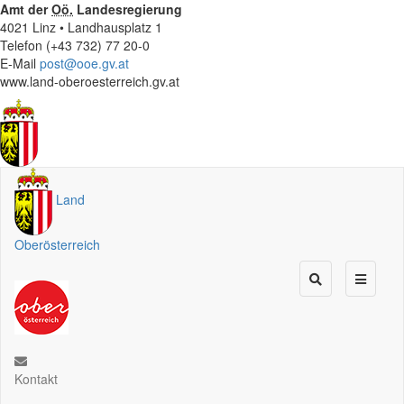
Amt der
Oö.
Landesregierung
4021 Linz • Landhausplatz 1
Telefon (+43 732) 77 20-0
E-Mail
post@ooe.gv.at
www.land-oberoesterreich.gv.at
Land
Oberösterreich
Kontakt