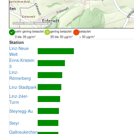
Quellen:
DORIS
,
basemap.at
sehr gering belastet
gering belastet
belastet
0 bis 35 µg/m³
35 bis 50 µg/m³
> 50 µg/m³
Station
Linz-Neue
Welt
Enns-Kristein
3
Linz-
Römerberg
Linz-Stadtpark
Linz-24er-
Turm
Steyregg-Au
Steyr
Gallneukirchen