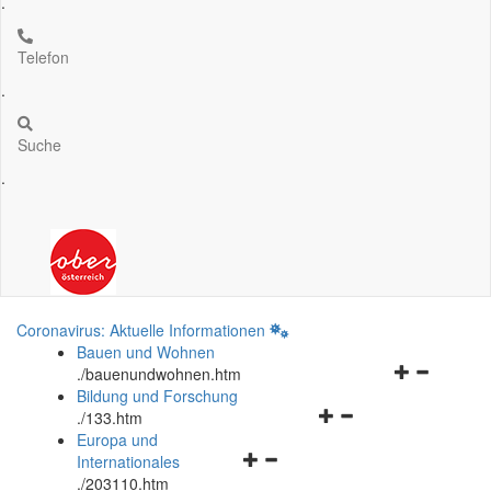
.
Telefon
.
Suche
.
Coronavirus: Aktuelle Informationen
Bauen und Wohnen
Navigationsm
.
/bauenundwohnen.htm
öffnen
Bildung und Forschung
Navigationsmenü
und
.
/133.htm
öffnen
schließen
Europa und
Navigationsmenü
und
Internationales
öffnen
schließen
.
/203110.htm