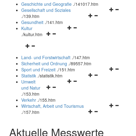
und
Geschichte und Geografie
.
/141017.htm
schließen
Navigationsm
Gesellschaft und Soziales
Navigationsmenü
öffnen
.
/139.htm
öffnen
und
Gesundheit
.
/141.htm
Navigationsmenü
und
schließen
Kultur
Navigationsmenü
öffnen
schließen
.
/kultur.htm
öffnen
und
Navigationsmenü
und
schließen
öffnen
schließen
Land- und Forstwirtschaft
.
/147.htm
und
Sicherheit und Ordnung
.
/89557.htm
schließen
Navigationsm
Sport und Freizeit
.
/151.htm
Navigationsmenü
öffnen
Statistik
.
/statistik.htm
Navigationsmenü
öffnen
und
Umwelt
Navigationsmenü
öffnen
und
schließen
und Natur
öffnen
und
schließen
.
/153.htm
und
schließen
Verkehr
.
/155.htm
schließen
Navigationsm
Wirtschaft, Arbeit und Tourismus
Navigationsmenü
öffnen
.
/157.htm
öffnen
und
und
schließen
Aktuelle Messwerte
schließen