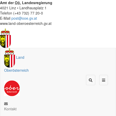
Amt der
Oö.
Landesregierung
4021 Linz • Landhausplatz 1
Telefon (+43 732) 77 20-0
E-Mail
post@ooe.gv.at
www.land-oberoesterreich.gv.at
Land
Oberösterreich
Kontakt