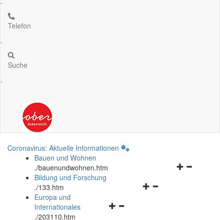
.
Telefon
.
Suche
.
Coronavirus: Aktuelle Informationen
Bauen und Wohnen
Navigationsm
.
/bauenundwohnen.htm
öffnen
Bildung und Forschung
Navigationsmenü
und
.
/133.htm
öffnen
schließen
Europa und
Navigationsmenü
und
Internationales
öffnen
schließen
.
/203110.htm