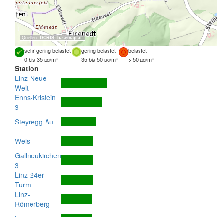
Quellen:
DORIS
,
basemap.at
sehr gering belastet
gering belastet
belastet
0 bis 35 µg/m³
35 bis 50 µg/m³
> 50 µg/m³
Station
Linz-Neue
Welt
Enns-Kristein
3
Steyregg-Au
Wels
Gallneukirchen
3
Linz-24er-
Turm
Linz-
Römerberg