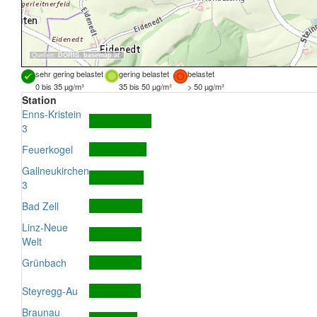
Quellen:
DORIS
,
basemap.at
sehr gering belastet
gering belastet
belastet
0 bis 35 µg/m³
35 bis 50 µg/m³
> 50 µg/m³
Station
Enns-Kristein
3
Feuerkogel
Gallneukirchen
3
Bad Zell
Linz-Neue
Welt
Grünbach
Steyregg-Au
Braunau