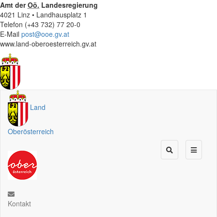
Amt der
Oö.
Landesregierung
4021 Linz • Landhausplatz 1
Telefon (+43 732) 77 20-0
E-Mail
post@ooe.gv.at
www.land-oberoesterreich.gv.at
Land
Oberösterreich
Kontakt