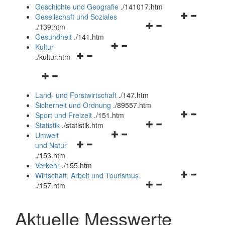
und
Geschichte und Geografie
.
/141017.htm
schließen
Navigationsm
Gesellschaft und Soziales
Navigationsmenü
öffnen
.
/139.htm
öffnen
und
Gesundheit
.
/141.htm
Navigationsmenü
und
schließen
Kultur
Navigationsmenü
öffnen
schließen
.
/kultur.htm
öffnen
und
Navigationsmenü
und
schließen
öffnen
schließen
Land- und Forstwirtschaft
.
/147.htm
und
Sicherheit und Ordnung
.
/89557.htm
schließen
Navigationsm
Sport und Freizeit
.
/151.htm
Navigationsmenü
öffnen
Statistik
.
/statistik.htm
Navigationsmenü
öffnen
und
Umwelt
Navigationsmenü
öffnen
und
schließen
und Natur
öffnen
und
schließen
.
/153.htm
und
schließen
Verkehr
.
/155.htm
schließen
Navigationsm
Wirtschaft, Arbeit und Tourismus
Navigationsmenü
öffnen
.
/157.htm
öffnen
und
und
schließen
Aktuelle Messwerte
schließen