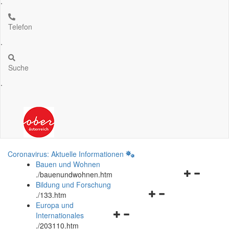
.
Telefon
.
Suche
.
Coronavirus: Aktuelle Informationen
Bauen und Wohnen
Navigationsm
.
/bauenundwohnen.htm
öffnen
Bildung und Forschung
Navigationsmenü
und
.
/133.htm
öffnen
schließen
Europa und
Navigationsmenü
und
Internationales
öffnen
schließen
.
/203110.htm