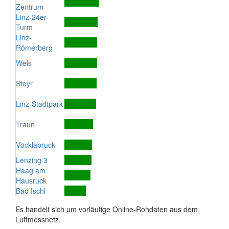
Zentrum
Linz-24er-
Turm
Linz-
Römerberg
Wels
Steyr
Linz-Stadtpark
Traun
Vöcklabruck
Lenzing 3
Haag am
Hausruck
Bad Ischl
Es handelt sich um vorläufige Online-Rohdaten aus dem
Luftmessnetz.