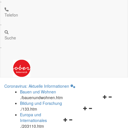
.
Telefon
.
Suche
.
Coronavirus: Aktuelle Informationen
Bauen und Wohnen
Navigationsm
.
/bauenundwohnen.htm
öffnen
Bildung und Forschung
Navigationsmenü
und
.
/133.htm
öffnen
schließen
Europa und
Navigationsmenü
und
Internationales
öffnen
schließen
.
/203110.htm