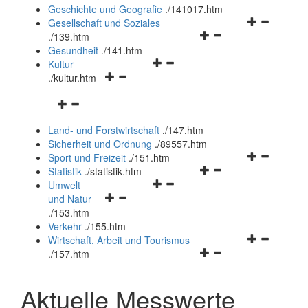
und
Geschichte und Geografie
.
/141017.htm
schließen
Navigationsm
Gesellschaft und Soziales
Navigationsmenü
öffnen
.
/139.htm
öffnen
und
Gesundheit
.
/141.htm
Navigationsmenü
und
schließen
Kultur
Navigationsmenü
öffnen
schließen
.
/kultur.htm
öffnen
und
Navigationsmenü
und
schließen
öffnen
schließen
Land- und Forstwirtschaft
.
/147.htm
und
Sicherheit und Ordnung
.
/89557.htm
schließen
Navigationsm
Sport und Freizeit
.
/151.htm
Navigationsmenü
öffnen
Statistik
.
/statistik.htm
Navigationsmenü
öffnen
und
Umwelt
Navigationsmenü
öffnen
und
schließen
und Natur
öffnen
und
schließen
.
/153.htm
und
schließen
Verkehr
.
/155.htm
schließen
Navigationsm
Wirtschaft, Arbeit und Tourismus
Navigationsmenü
öffnen
.
/157.htm
öffnen
und
und
schließen
Aktuelle Messwerte
schließen