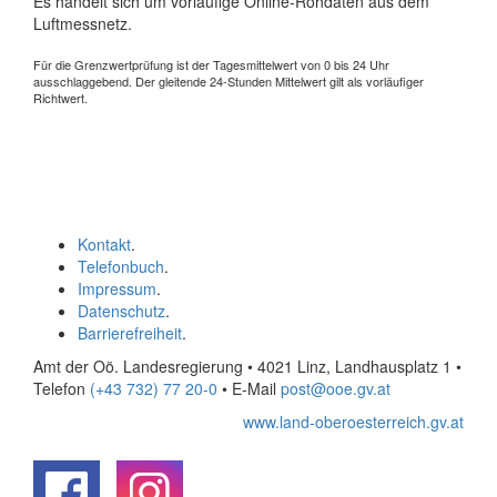
Es handelt sich um vorläufige Online-Rohdaten aus dem
Luftmessnetz.
Für die Grenzwertprüfung ist der Tagesmittelwert von 0 bis 24 Uhr
ausschlaggebend. Der gleitende 24-Stunden Mittelwert gilt als vorläufiger
Richtwert.
Kontakt
.
Telefonbuch
.
Impressum
.
Datenschutz
.
Barrierefreiheit
.
Amt der Oö. Landesregierung • 4021 Linz, Landhausplatz 1
•
Telefon
(+43 732) 77 20-0
• E-Mail
post@ooe.gv.at
www.land-oberoesterreich.gv.at