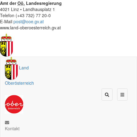
Amt der
Oö.
Landesregierung
4021 Linz • Landhausplatz 1
Telefon (+43 732) 77 20-0
E-Mail
post@ooe.gv.at
www.land-oberoesterreich.gv.at
Land
Oberösterreich
Kontakt