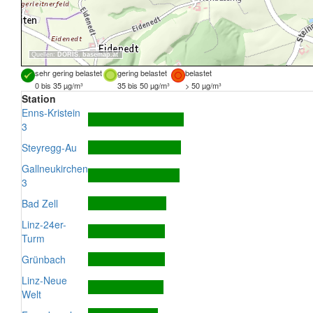
Quellen:
DORIS
,
basemap.at
sehr gering belastet
gering belastet
belastet
0 bis 35 µg/m³
35 bis 50 µg/m³
> 50 µg/m³
Station
Enns-Kristein
3
Steyregg-Au
Gallneukirchen
3
Bad Zell
Linz-24er-
Turm
Grünbach
Linz-Neue
Welt