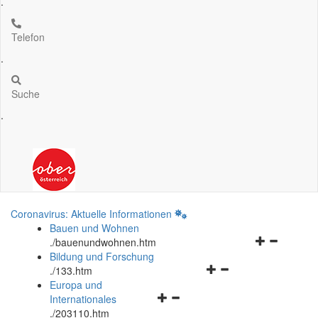
.
Telefon
.
Suche
.
Coronavirus: Aktuelle Informationen
Bauen und Wohnen
Navigationsm
.
/bauenundwohnen.htm
öffnen
Bildung und Forschung
Navigationsmenü
und
.
/133.htm
öffnen
schließen
Europa und
Navigationsmenü
und
Internationales
öffnen
schließen
.
/203110.htm