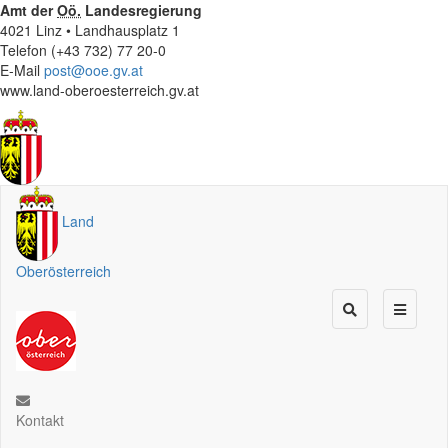
Amt der
Oö.
Landesregierung
4021 Linz • Landhausplatz 1
Telefon (+43 732) 77 20-0
E-Mail
post@ooe.gv.at
www.land-oberoesterreich.gv.at
Land
Oberösterreich
Kontakt