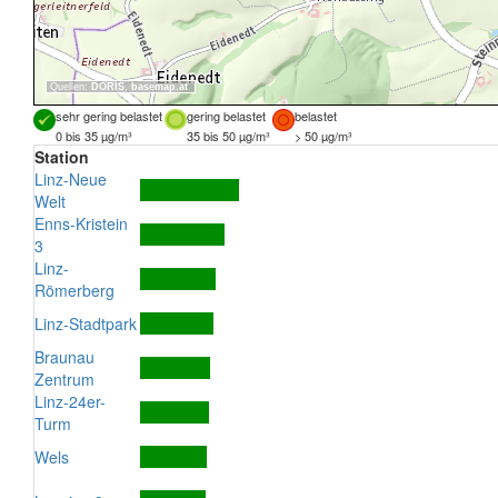
Quellen:
DORIS
,
basemap.at
sehr gering belastet
gering belastet
belastet
0 bis 35 µg/m³
35 bis 50 µg/m³
> 50 µg/m³
Station
Linz-Neue
Welt
Enns-Kristein
3
Linz-
Römerberg
Linz-Stadtpark
Braunau
Zentrum
Linz-24er-
Turm
Wels