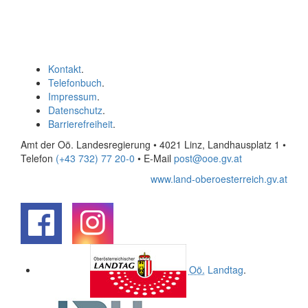
Kontakt
.
Telefonbuch
.
Impressum
.
Datenschutz
.
Barrierefreiheit
.
Amt der Oö. Landesregierung • 4021 Linz, Landhausplatz 1
•
Telefon
(+43 732) 77 20-0
• E-Mail
post@ooe.gv.at
www.land-oberoesterreich.gv.at
.
.
Oö.
Landtag
.