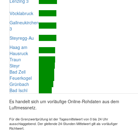
Lenzing 3
Vöcklabruck
Gallneukirchen
3
Steyregg-Au
Haag am
Hausruck
Traun
Steyr
Bad Zell
Feuerkogel
Grünbach
Bad Ischl
Es handelt sich um vorläufige Online-Rohdaten aus dem
Luftmessnetz.
Für die Grenzwertprüfung ist der Tagesmittelwert von 0 bis 24 Uhr
ausschlaggebend. Der gleitende 24-Stunden Mittelwert gilt als vorläufiger
Richtwert.