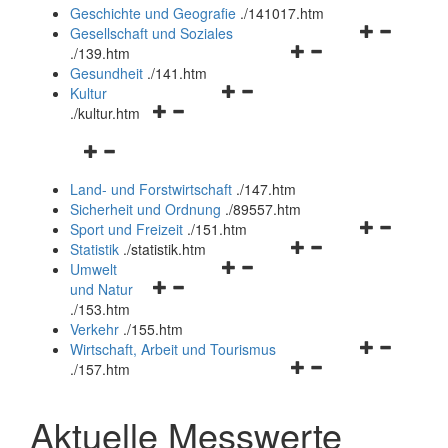
und
Geschichte und Geografie
.
/141017.htm
schließen
Navigationsm
Gesellschaft und Soziales
Navigationsmenü
öffnen
.
/139.htm
öffnen
und
Gesundheit
.
/141.htm
Navigationsmenü
und
schließen
Kultur
Navigationsmenü
öffnen
schließen
.
/kultur.htm
öffnen
und
Navigationsmenü
und
schließen
öffnen
schließen
Land- und Forstwirtschaft
.
/147.htm
und
Sicherheit und Ordnung
.
/89557.htm
schließen
Navigationsm
Sport und Freizeit
.
/151.htm
Navigationsmenü
öffnen
Statistik
.
/statistik.htm
Navigationsmenü
öffnen
und
Umwelt
Navigationsmenü
öffnen
und
schließen
und Natur
öffnen
und
schließen
.
/153.htm
und
schließen
Verkehr
.
/155.htm
schließen
Navigationsm
Wirtschaft, Arbeit und Tourismus
Navigationsmenü
öffnen
.
/157.htm
öffnen
und
und
schließen
Aktuelle Messwerte
schließen