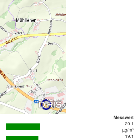
Messwert
20.1
µg/m³
19.1