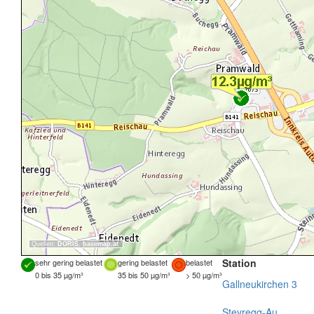
Quellen:
DORIS
,
basemap.at
Station
sehr gering belastet
gering belastet
belastet
0 bis 35 µg/m³
35 bis 50 µg/m³
> 50 µg/m³
Gallneukirchen 3
Steyregg-Au