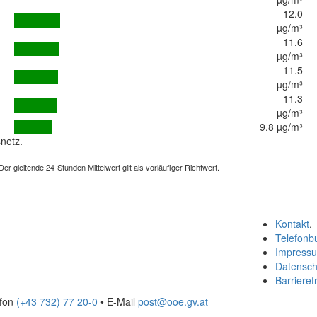
12.0
µg/m³
11.6
µg/m³
11.5
µg/m³
11.3
µg/m³
9.8 µg/m³
netz.
 gleitende 24-Stunden Mittelwert gilt als vorläufiger Richtwert.
Kontakt
.
Telefonb
Impress
Datensch
Barrierefr
efon
(+43 732) 77 20-0
• E-Mail
post@ooe.gv.at