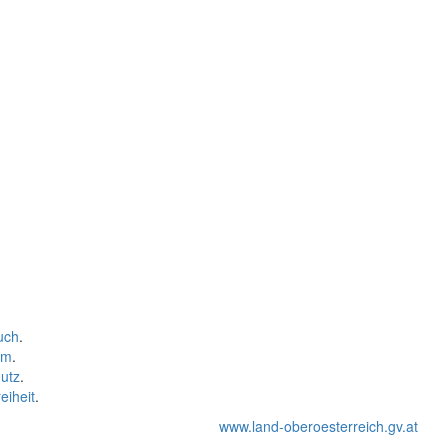
uch
.
um
.
utz
.
eiheit
.
www.land-oberoesterreich.gv.at