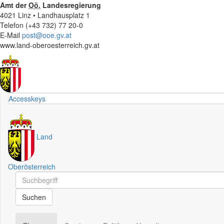
Amt der
Oö.
Landesregierung
4021 Linz • Landhausplatz 1
Telefon (+43 732) 77 20-0
E-Mail
post@ooe.gv.at
www.land-oberoesterreich.gv.at
Accesskeys
Land
Oberösterreich
Schnellsuche
Schnellsuche
Suchen