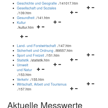
und
Geschichte und Geografie
.
/141017.htm
schließen
Navigationsm
Gesellschaft und Soziales
Navigationsmenü
öffnen
.
/139.htm
öffnen
und
Gesundheit
.
/141.htm
Navigationsmenü
und
schließen
Kultur
Navigationsmenü
öffnen
schließen
.
/kultur.htm
öffnen
und
Navigationsmenü
und
schließen
öffnen
schließen
Land- und Forstwirtschaft
.
/147.htm
und
Sicherheit und Ordnung
.
/89557.htm
schließen
Navigationsm
Sport und Freizeit
.
/151.htm
Navigationsmenü
öffnen
Statistik
.
/statistik.htm
Navigationsmenü
öffnen
und
Umwelt
Navigationsmenü
öffnen
und
schließen
und Natur
öffnen
und
schließen
.
/153.htm
und
schließen
Verkehr
.
/155.htm
schließen
Navigationsm
Wirtschaft, Arbeit und Tourismus
Navigationsmenü
öffnen
.
/157.htm
öffnen
und
und
schließen
Aktuelle Messwerte
schließen