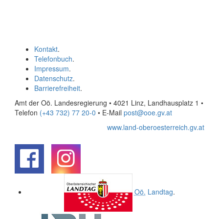
Kontakt
.
Telefonbuch
.
Impressum
.
Datenschutz
.
Barrierefreiheit
.
Amt der Oö. Landesregierung • 4021 Linz, Landhausplatz 1
•
Telefon
(+43 732) 77 20-0
• E-Mail
post@ooe.gv.at
www.land-oberoesterreich.gv.at
.
.
Oö.
Landtag
.