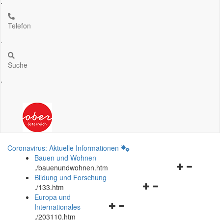
.
Telefon
.
Suche
.
Coronavirus: Aktuelle Informationen
Bauen und Wohnen
Navigationsm
.
/bauenundwohnen.htm
öffnen
Bildung und Forschung
Navigationsmenü
und
.
/133.htm
öffnen
schließen
Europa und
Navigationsmenü
und
Internationales
öffnen
schließen
.
/203110.htm