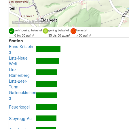
Quellen:
DORIS
,
basemap.at
sehr gering belastet
gering belastet
belastet
0 bis 35 µg/m³
35 bis 50 µg/m³
> 50 µg/m³
Station
Enns-Kristein
3
Linz-Neue
Welt
Linz-
Römerberg
Linz-24er-
Turm
Gallneukirchen
3
Feuerkogel
Steyregg-Au