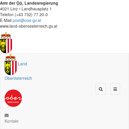
Amt der
Oö.
Landesregierung
4021 Linz • Landhausplatz 1
Telefon (+43 732) 77 20-0
E-Mail
post@ooe.gv.at
www.land-oberoesterreich.gv.at
Land
Oberösterreich
Kontakt