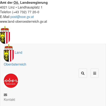
Amt der
Oö.
Landesregierung
4021 Linz • Landhausplatz 1
Telefon (+43 732) 77 20-0
E-Mail
post@ooe.gv.at
www.land-oberoesterreich.gv.at
Land
Oberösterreich
Kontakt