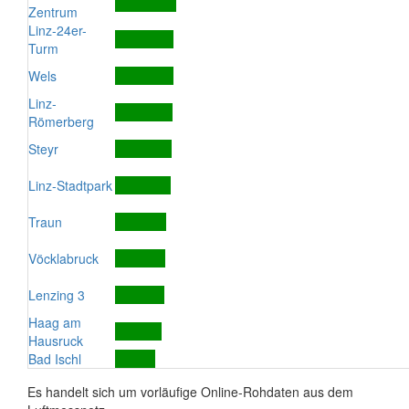
Zentrum
Linz-24er-
Turm
Wels
Linz-
Römerberg
Steyr
Linz-Stadtpark
Traun
Vöcklabruck
Lenzing 3
Haag am
Hausruck
Bad Ischl
Es handelt sich um vorläufige Online-Rohdaten aus dem