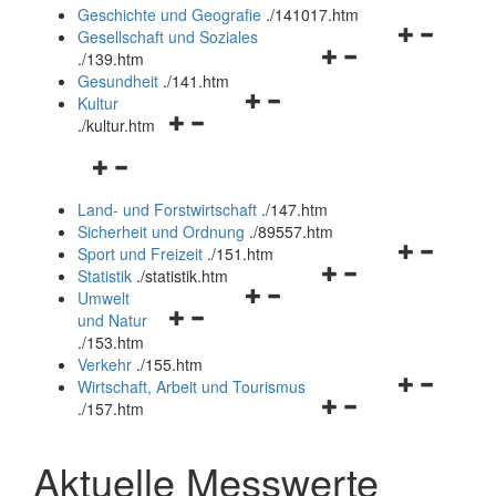
und
Geschichte und Geografie
.
/141017.htm
schließen
Navigationsm
Gesellschaft und Soziales
Navigationsmenü
öffnen
.
/139.htm
öffnen
und
Gesundheit
.
/141.htm
Navigationsmenü
und
schließen
Kultur
Navigationsmenü
öffnen
schließen
.
/kultur.htm
öffnen
und
Navigationsmenü
und
schließen
öffnen
schließen
Land- und Forstwirtschaft
.
/147.htm
und
Sicherheit und Ordnung
.
/89557.htm
schließen
Navigationsm
Sport und Freizeit
.
/151.htm
Navigationsmenü
öffnen
Statistik
.
/statistik.htm
Navigationsmenü
öffnen
und
Umwelt
Navigationsmenü
öffnen
und
schließen
und Natur
öffnen
und
schließen
.
/153.htm
und
schließen
Verkehr
.
/155.htm
schließen
Navigationsm
Wirtschaft, Arbeit und Tourismus
Navigationsmenü
öffnen
.
/157.htm
öffnen
und
und
schließen
Aktuelle Messwerte
schließen