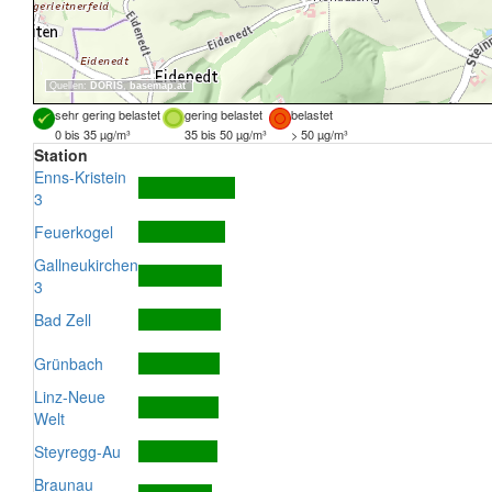
Quellen:
DORIS
,
basemap.at
sehr gering belastet
gering belastet
belastet
0 bis 35 µg/m³
35 bis 50 µg/m³
> 50 µg/m³
Station
Enns-Kristein
3
Feuerkogel
Gallneukirchen
3
Bad Zell
Grünbach
Linz-Neue
Welt
Steyregg-Au
Braunau