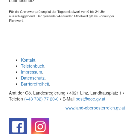
Luftmessnetz.
Für die Grenzwertprüfung ist der Tagesmittelwert von 0 bis 24 Uhr
ausschlaggebend. Der gleitende 24-Stunden Mittelwert gilt als vorläufiger
Richtwert.
Kontakt
.
Telefonbuch
.
Impressum
.
Datenschutz
.
Barrierefreiheit
.
Amt der Oö. Landesregierung • 4021 Linz, Landhausplatz 1
•
Telefon
(+43 732) 77 20-0
• E-Mail
post@ooe.gv.at
www.land-oberoesterreich.gv.at