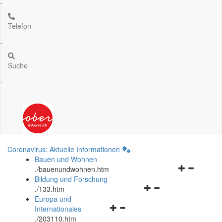
.
Telefon
.
Suche
.
Coronavirus: Aktuelle Informationen
Bauen und Wohnen
Navigationsm
.
/bauenundwohnen.htm
öffnen
Bildung und Forschung
Navigationsmenü
und
.
/133.htm
öffnen
schließen
Europa und
Navigationsmenü
und
Internationales
öffnen
schließen
.
/203110.htm