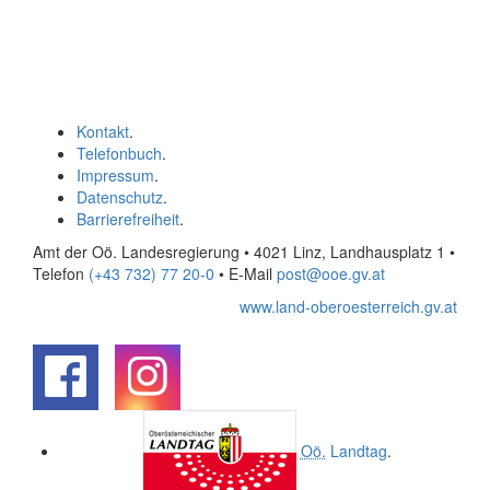
Kontakt
.
Telefonbuch
.
Impressum
.
Datenschutz
.
Barrierefreiheit
.
Amt der Oö. Landesregierung • 4021 Linz, Landhausplatz 1
•
Telefon
(+43 732) 77 20-0
• E-Mail
post@ooe.gv.at
www.land-oberoesterreich.gv.at
.
.
Oö.
Landtag
.