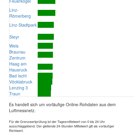
Feuerkogel
Linz-
Römerberg
Linz-Stadtpark
Steyr
Wels
Braunau
Zentrum
Haag am
Hausruck
Bad Ischl
Vöcklabruck
Lenzing 3
Traun
Es handelt sich um vorläufige Online-Rohdaten aus dem
Luftmessnetz.
Für die Grenzwertprüfung ist der Tagesmittelwert von 0 bis 24 Uhr
ausschlaggebend. Der gleitende 24-Stunden Mittelwert gilt als vorläufiger
Richtwert.