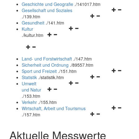
und
Geschichte und Geografie
.
/141017.htm
schließen
Navigationsm
Gesellschaft und Soziales
Navigationsmenü
öffnen
.
/139.htm
öffnen
und
Gesundheit
.
/141.htm
Navigationsmenü
und
schließen
Kultur
Navigationsmenü
öffnen
schließen
.
/kultur.htm
öffnen
und
Navigationsmenü
und
schließen
öffnen
schließen
Land- und Forstwirtschaft
.
/147.htm
und
Sicherheit und Ordnung
.
/89557.htm
schließen
Navigationsm
Sport und Freizeit
.
/151.htm
Navigationsmenü
öffnen
Statistik
.
/statistik.htm
Navigationsmenü
öffnen
und
Umwelt
Navigationsmenü
öffnen
und
schließen
und Natur
öffnen
und
schließen
.
/153.htm
und
schließen
Verkehr
.
/155.htm
schließen
Navigationsm
Wirtschaft, Arbeit und Tourismus
Navigationsmenü
öffnen
.
/157.htm
öffnen
und
und
schließen
Aktuelle Messwerte
schließen