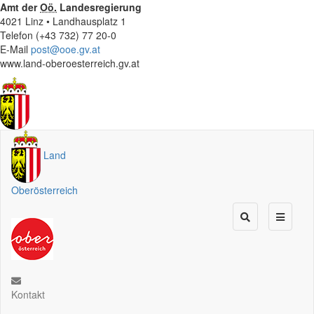
Amt der
Oö.
Landesregierung
4021 Linz • Landhausplatz 1
Telefon (+43 732) 77 20-0
E-Mail
post@ooe.gv.at
www.land-oberoesterreich.gv.at
Land
Oberösterreich
Kontakt