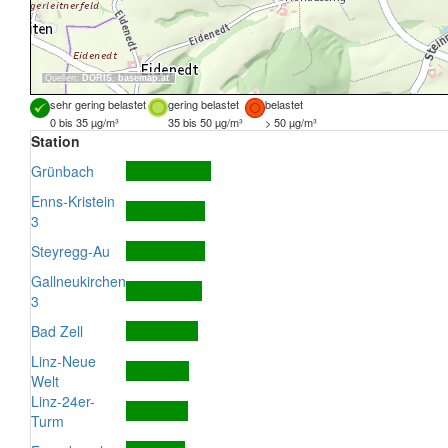
Quellen:
DORIS
,
basemap.at
sehr gering belastet
gering belastet
belastet
0 bis 35 µg/m³
35 bis 50 µg/m³
> 50 µg/m³
Station
Grünbach
Enns-Kristein
3
Steyregg-Au
Gallneukirchen
3
Bad Zell
Linz-Neue
Welt
Linz-24er-
Turm