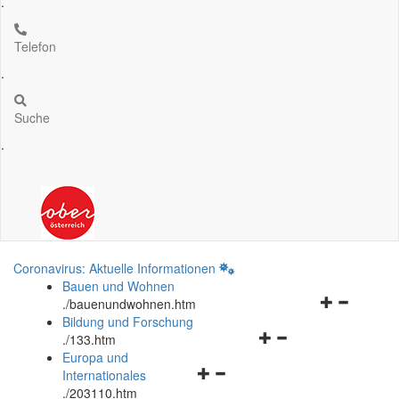
.
Telefon
.
Suche
.
Coronavirus: Aktuelle Informationen
Bauen und Wohnen
Navigationsm
.
/bauenundwohnen.htm
öffnen
Bildung und Forschung
Navigationsmenü
und
.
/133.htm
öffnen
schließen
Europa und
Navigationsmenü
und
Internationales
öffnen
schließen
.
/203110.htm