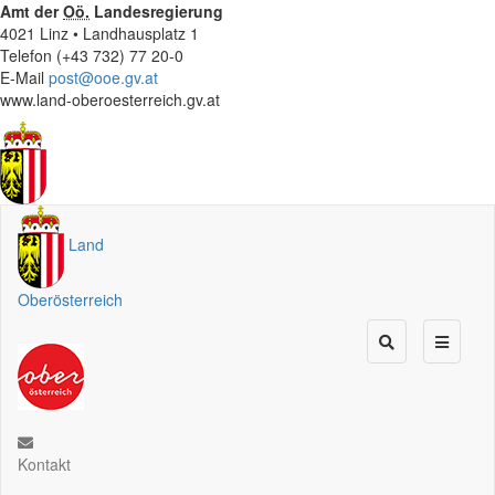
Amt der
Oö.
Landesregierung
4021 Linz • Landhausplatz 1
Telefon (+43 732) 77 20-0
E-Mail
post@ooe.gv.at
www.land-oberoesterreich.gv.at
Land
Oberösterreich
Kontakt