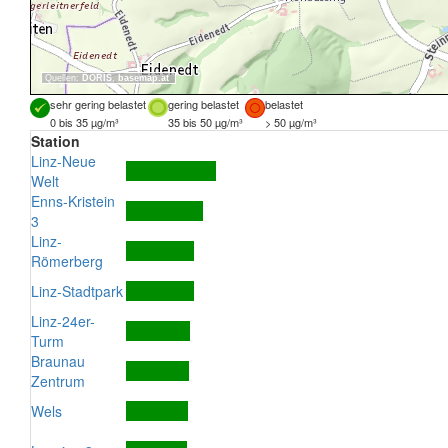
Quellen:
DORIS
,
basemap.at
sehr gering belastet
gering belastet
belastet
0 bis 35 µg/m³
35 bis 50 µg/m³
> 50 µg/m³
Station
Linz-Neue
Welt
Enns-Kristein
3
Linz-
Römerberg
Linz-Stadtpark
Linz-24er-
Turm
Braunau
Zentrum
Wels