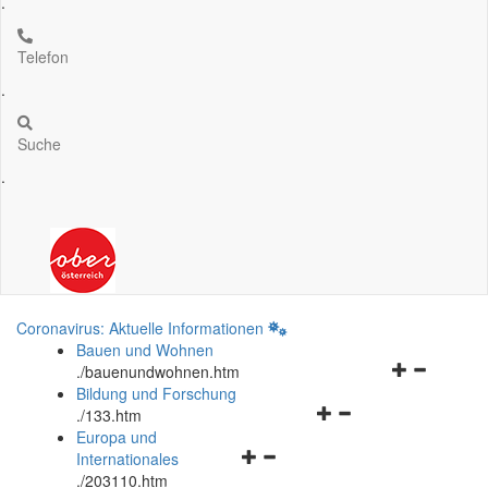
.
Telefon
.
Suche
.
Coronavirus: Aktuelle Informationen
Bauen und Wohnen
Navigationsm
.
/bauenundwohnen.htm
öffnen
Bildung und Forschung
Navigationsmenü
und
.
/133.htm
öffnen
schließen
Europa und
Navigationsmenü
und
Internationales
öffnen
schließen
.
/203110.htm