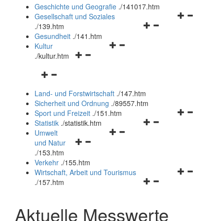
und
Geschichte und Geografie
.
/141017.htm
schließen
Navigationsm
Gesellschaft und Soziales
Navigationsmenü
öffnen
.
/139.htm
öffnen
und
Gesundheit
.
/141.htm
Navigationsmenü
und
schließen
Kultur
Navigationsmenü
öffnen
schließen
.
/kultur.htm
öffnen
und
Navigationsmenü
und
schließen
öffnen
schließen
Land- und Forstwirtschaft
.
/147.htm
und
Sicherheit und Ordnung
.
/89557.htm
schließen
Navigationsm
Sport und Freizeit
.
/151.htm
Navigationsmenü
öffnen
Statistik
.
/statistik.htm
Navigationsmenü
öffnen
und
Umwelt
Navigationsmenü
öffnen
und
schließen
und Natur
öffnen
und
schließen
.
/153.htm
und
schließen
Verkehr
.
/155.htm
schließen
Navigationsm
Wirtschaft, Arbeit und Tourismus
Navigationsmenü
öffnen
.
/157.htm
öffnen
und
und
schließen
Aktuelle Messwerte
schließen