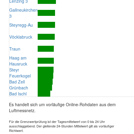
Lenzing 3
Gallneukirchen
3
Steyregg-Au
Vöcklabruck
Traun
Haag am
Hausruck
Steyr
Feuerkogel
Bad Zell
Grünbach
Bad Ischl
Es handelt sich um vorläufige Online-Rohdaten aus dem
Luftmessnetz.
Für die Grenzwertprüfung ist der Tagesmittelwert von 0 bis 24 Uhr
ausschlaggebend. Der gleitende 24-Stunden Mittelwert gilt als vorläufiger
Richtwert.