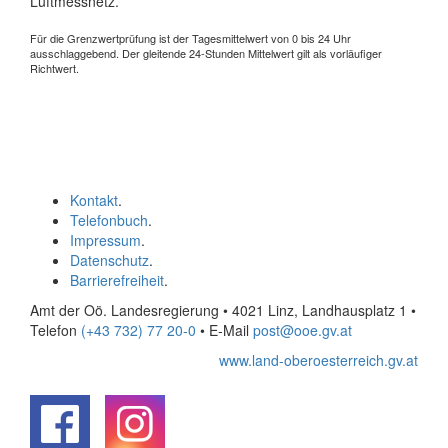
Luftmessnetz.
Für die Grenzwertprüfung ist der Tagesmittelwert von 0 bis 24 Uhr
ausschlaggebend. Der gleitende 24-Stunden Mittelwert gilt als vorläufiger
Richtwert.
Kontakt
.
Telefonbuch
.
Impressum
.
Datenschutz
.
Barrierefreiheit
.
Amt der Oö. Landesregierung • 4021 Linz, Landhausplatz 1
•
Telefon
(+43 732) 77 20-0
• E-Mail
post@ooe.gv.at
www.land-oberoesterreich.gv.at