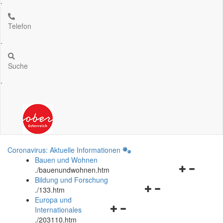
.
Telefon
.
Suche
.
Coronavirus: Aktuelle Informationen
Bauen und Wohnen
Navigationsm
.
/bauenundwohnen.htm
öffnen
Bildung und Forschung
Navigationsmenü
und
.
/133.htm
öffnen
schließen
Europa und
Navigationsmenü
und
Internationales
öffnen
schließen
.
/203110.htm