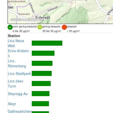
Quellen:
DORIS
,
basemap.at
sehr gering belastet
gering belastet
belastet
0 bis 35 µg/m³
35 bis 50 µg/m³
> 50 µg/m³
Station
Linz-Neue
Welt
Enns-Kristein
3
Linz-
Römerberg
Linz-Stadtpark
Linz-24er-
Turm
Steyregg-Au
Steyr
Gallneukirchen