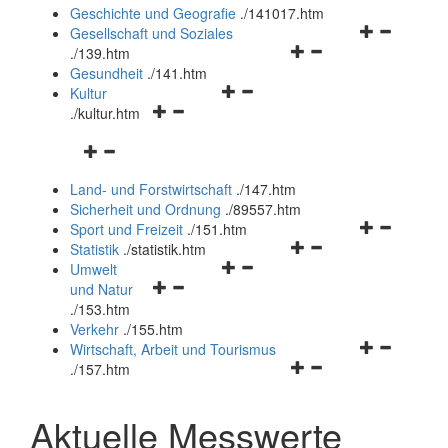
und
Geschichte und Geografie
.
/141017.htm
schließen
Navigationsm
Gesellschaft und Soziales
Navigationsmenü
öffnen
.
/139.htm
öffnen
und
Gesundheit
.
/141.htm
Navigationsmenü
und
schließen
Kultur
Navigationsmenü
öffnen
schließen
.
/kultur.htm
öffnen
und
Navigationsmenü
und
schließen
öffnen
schließen
Land- und Forstwirtschaft
.
/147.htm
und
Sicherheit und Ordnung
.
/89557.htm
schließen
Navigationsm
Sport und Freizeit
.
/151.htm
Navigationsmenü
öffnen
Statistik
.
/statistik.htm
Navigationsmenü
öffnen
und
Umwelt
Navigationsmenü
öffnen
und
schließen
und Natur
öffnen
und
schließen
.
/153.htm
und
schließen
Verkehr
.
/155.htm
schließen
Navigationsm
Wirtschaft, Arbeit und Tourismus
Navigationsmenü
öffnen
.
/157.htm
öffnen
und
und
schließen
Aktuelle Messwerte
schließen