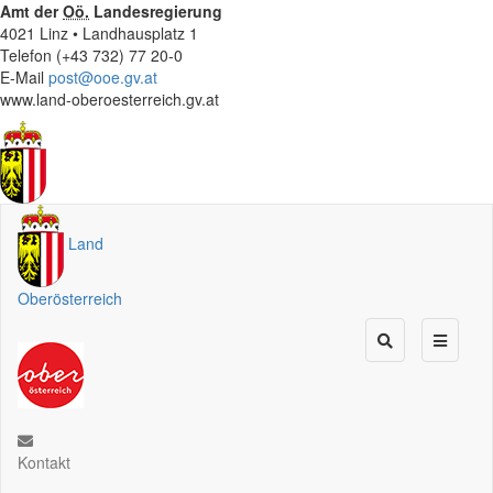
Amt der
Oö.
Landesregierung
4021 Linz • Landhausplatz 1
Telefon (+43 732) 77 20-0
E-Mail
post@ooe.gv.at
www.land-oberoesterreich.gv.at
Land
Oberösterreich
Kontakt