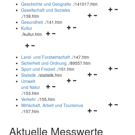
und
Geschichte und Geografie
.
/141017.htm
schließen
Navigationsm
Gesellschaft und Soziales
Navigationsmenü
öffnen
.
/139.htm
öffnen
und
Gesundheit
.
/141.htm
Navigationsmenü
und
schließen
Kultur
Navigationsmenü
öffnen
schließen
.
/kultur.htm
öffnen
und
Navigationsmenü
und
schließen
öffnen
schließen
Land- und Forstwirtschaft
.
/147.htm
und
Sicherheit und Ordnung
.
/89557.htm
schließen
Navigationsm
Sport und Freizeit
.
/151.htm
Navigationsmenü
öffnen
Statistik
.
/statistik.htm
Navigationsmenü
öffnen
und
Umwelt
Navigationsmenü
öffnen
und
schließen
und Natur
öffnen
und
schließen
.
/153.htm
und
schließen
Verkehr
.
/155.htm
schließen
Navigationsm
Wirtschaft, Arbeit und Tourismus
Navigationsmenü
öffnen
.
/157.htm
öffnen
und
und
schließen
Aktuelle Messwerte
schließen