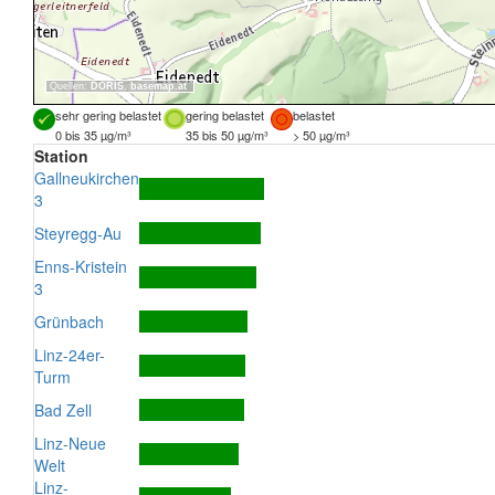
Quellen:
DORIS
,
basemap.at
sehr gering belastet
gering belastet
belastet
0 bis 35 µg/m³
35 bis 50 µg/m³
> 50 µg/m³
Station
Gallneukirchen
3
Steyregg-Au
Enns-Kristein
3
Grünbach
Linz-24er-
Turm
Bad Zell
Linz-Neue
Welt
Linz-