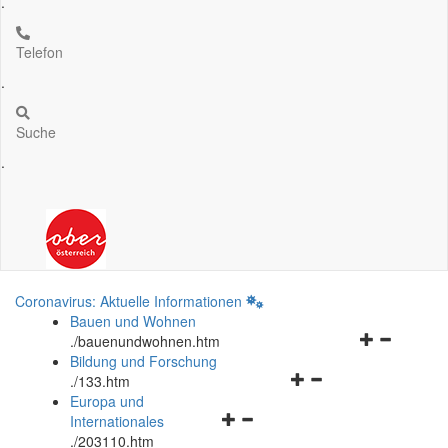
.
Telefon
.
Suche
.
Coronavirus: Aktuelle Informationen
Bauen und Wohnen
Navigationsm
.
/bauenundwohnen.htm
öffnen
Bildung und Forschung
Navigationsmenü
und
.
/133.htm
öffnen
schließen
Europa und
Navigationsmenü
und
Internationales
öffnen
schließen
.
/203110.htm