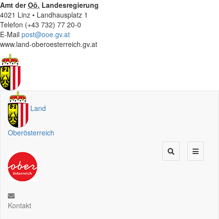
Amt der
Oö.
Landesregierung
4021 Linz • Landhausplatz 1
Telefon (+43 732) 77 20-0
E-Mail
post@ooe.gv.at
www.land-oberoesterreich.gv.at
Land
Oberösterreich
Kontakt