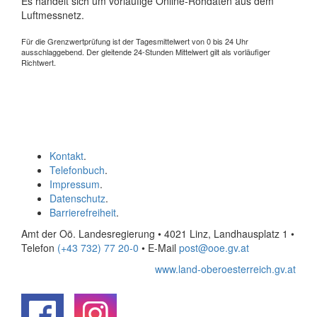
Es handelt sich um vorläufige Online-Rohdaten aus dem
Luftmessnetz.
Für die Grenzwertprüfung ist der Tagesmittelwert von 0 bis 24 Uhr
ausschlaggebend. Der gleitende 24-Stunden Mittelwert gilt als vorläufiger
Richtwert.
Kontakt
.
Telefonbuch
.
Impressum
.
Datenschutz
.
Barrierefreiheit
.
Amt der Oö. Landesregierung • 4021 Linz, Landhausplatz 1
•
Telefon
(+43 732) 77 20-0
• E-Mail
post@ooe.gv.at
www.land-oberoesterreich.gv.at