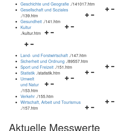
und
Geschichte und Geografie
.
/141017.htm
schließen
Navigationsm
Gesellschaft und Soziales
Navigationsmenü
öffnen
.
/139.htm
öffnen
und
Gesundheit
.
/141.htm
Navigationsmenü
und
schließen
Kultur
Navigationsmenü
öffnen
schließen
.
/kultur.htm
öffnen
und
Navigationsmenü
und
schließen
öffnen
schließen
Land- und Forstwirtschaft
.
/147.htm
und
Sicherheit und Ordnung
.
/89557.htm
schließen
Navigationsm
Sport und Freizeit
.
/151.htm
Navigationsmenü
öffnen
Statistik
.
/statistik.htm
Navigationsmenü
öffnen
und
Umwelt
Navigationsmenü
öffnen
und
schließen
und Natur
öffnen
und
schließen
.
/153.htm
und
schließen
Verkehr
.
/155.htm
schließen
Navigationsm
Wirtschaft, Arbeit und Tourismus
Navigationsmenü
öffnen
.
/157.htm
öffnen
und
und
schließen
Aktuelle Messwerte
schließen