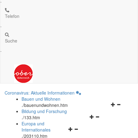
.
Telefon
.
Suche
.
Coronavirus: Aktuelle Informationen
Bauen und Wohnen
Navigationsm
.
/bauenundwohnen.htm
öffnen
Bildung und Forschung
Navigationsmenü
und
.
/133.htm
öffnen
schließen
Europa und
Navigationsmenü
und
Internationales
öffnen
schließen
.
/203110.htm