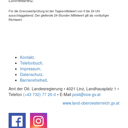
Luftmessnetz.
Für die Grenzwertprüfung ist der Tagesmittelwert von 0 bis 24 Uhr
ausschlaggebend. Der gleitende 24-Stunden Mittelwert gilt als vorläufiger
Richtwert.
Kontakt
.
Telefonbuch
.
Impressum
.
Datenschutz
.
Barrierefreiheit
.
Amt der Oö. Landesregierung • 4021 Linz, Landhausplatz 1
•
Telefon
(+43 732) 77 20-0
• E-Mail
post@ooe.gv.at
www.land-oberoesterreich.gv.at