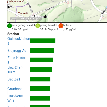
Quellen:
DORIS
,
basemap.at
sehr gering belastet
gering belastet
belastet
0 bis 35 µg/m³
35 bis 50 µg/m³
> 50 µg/m³
Station
Gallneukirchen
3
Steyregg-Au
Enns-Kristein
3
Linz-24er-
Turm
Bad Zell
Grünbach
Linz-Neue
Welt