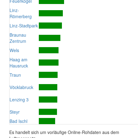
Feuerkogel
Linz-
Römerberg
Linz-Stadtpark
Braunau
Zentrum
Wels
Haag am
Hausruck
Traun
Vöcklabruck
Lenzing 3
Steyr
Bad Ischl
Es handelt sich um vorläufige Online-Rohdaten aus dem