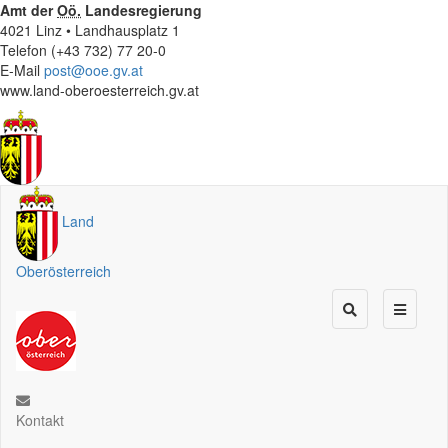
Amt der
Oö.
Landesregierung
4021 Linz • Landhausplatz 1
Telefon (+43 732) 77 20-0
E-Mail
post@ooe.gv.at
www.land-oberoesterreich.gv.at
Land
Oberösterreich
Kontakt