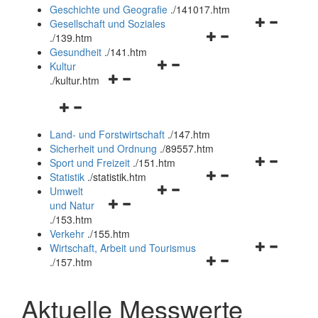
und
Geschichte und Geografie
.
/141017.htm
schließen
Navigationsm
Gesellschaft und Soziales
Navigationsmenü
öffnen
.
/139.htm
öffnen
und
Gesundheit
.
/141.htm
Navigationsmenü
und
schließen
Kultur
Navigationsmenü
öffnen
schließen
.
/kultur.htm
öffnen
und
Navigationsmenü
und
schließen
öffnen
schließen
Land- und Forstwirtschaft
.
/147.htm
und
Sicherheit und Ordnung
.
/89557.htm
schließen
Navigationsm
Sport und Freizeit
.
/151.htm
Navigationsmenü
öffnen
Statistik
.
/statistik.htm
Navigationsmenü
öffnen
und
Umwelt
Navigationsmenü
öffnen
und
schließen
und Natur
öffnen
und
schließen
.
/153.htm
und
schließen
Verkehr
.
/155.htm
schließen
Navigationsm
Wirtschaft, Arbeit und Tourismus
Navigationsmenü
öffnen
.
/157.htm
öffnen
und
und
schließen
Aktuelle Messwerte
schließen