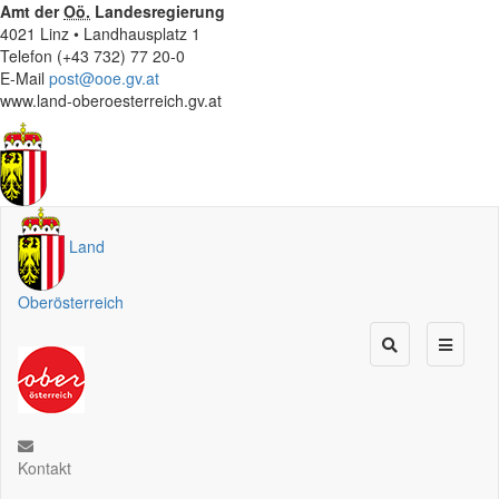
Amt der
Oö.
Landesregierung
4021 Linz • Landhausplatz 1
Telefon (+43 732) 77 20-0
E-Mail
post@ooe.gv.at
www.land-oberoesterreich.gv.at
Land
Oberösterreich
Kontakt