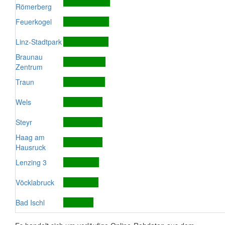
Römerberg
Feuerkogel
Linz-Stadtpark
Braunau
Zentrum
Traun
Wels
Steyr
Haag am
Hausruck
Lenzing 3
Vöcklabruck
Bad Ischl