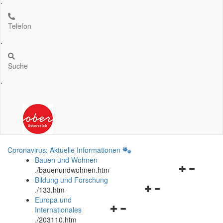
.
Telefon
.
Suche
.
Coronavirus: Aktuelle Informationen
Bauen und Wohnen
Navigationsm
.
/bauenundwohnen.htm
öffnen
Bildung und Forschung
Navigationsmenü
und
.
/133.htm
öffnen
schließen
Europa und
Navigationsmenü
und
Internationales
öffnen
schließen
.
/203110.htm