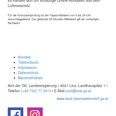
Es handelt sich um vorläufige Online-Rohdaten aus dem
Luftmessnetz.
Für die Grenzwertprüfung ist der Tagesmittelwert von 0 bis 24 Uhr
ausschlaggebend. Der gleitende 24-Stunden Mittelwert gilt als vorläufiger
Richtwert.
Kontakt
.
Telefonbuch
.
Impressum
.
Datenschutz
.
Barrierefreiheit
.
Amt der Oö. Landesregierung • 4021 Linz, Landhausplatz 1
•
Telefon
(+43 732) 77 20-0
• E-Mail
post@ooe.gv.at
www.land-oberoesterreich.gv.at