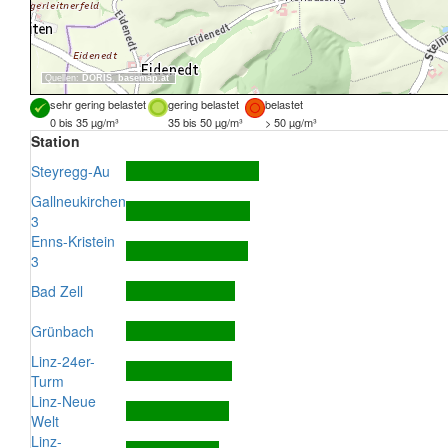
Quellen:
DORIS
,
basemap.at
sehr gering belastet
gering belastet
belastet
0 bis 35 µg/m³
35 bis 50 µg/m³
> 50 µg/m³
Station
Steyregg-Au
Gallneukirchen
3
Enns-Kristein
3
Bad Zell
Grünbach
Linz-24er-
Turm
Linz-Neue
Welt
Linz-