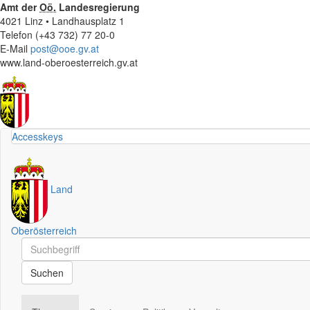
Amt der
Oö.
Landesregierung
4021 Linz • Landhausplatz 1
Telefon (+43 732) 77 20-0
E-Mail
post@ooe.gv.at
www.land-oberoesterreich.gv.at
Accesskeys
Land
Oberösterreich
Schnellsuche
Schnellsuche
Suchen