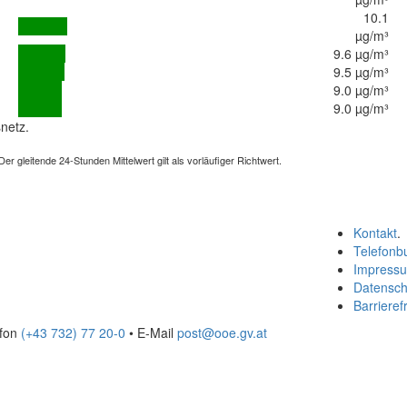
10.1
µg/m³
9.6 µg/m³
9.5 µg/m³
9.0 µg/m³
9.0 µg/m³
netz.
 gleitende 24-Stunden Mittelwert gilt als vorläufiger Richtwert.
Kontakt
.
Telefonb
Impress
Datensch
Barrierefr
efon
(+43 732) 77 20-0
• E-Mail
post@ooe.gv.at