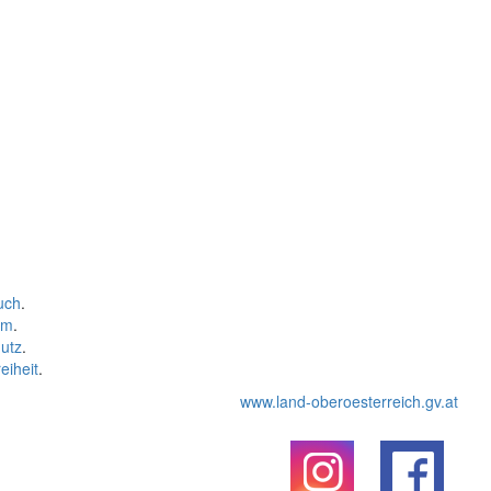
uch
.
um
.
utz
.
eiheit
.
www.land-oberoesterreich.gv.at