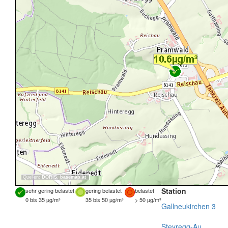
Quellen:
DORIS
,
basemap.at
Station
sehr gering belastet
gering belastet
belastet
0 bis 35 µg/m³
35 bis 50 µg/m³
> 50 µg/m³
Gallneukirchen 3
Steyregg-Au