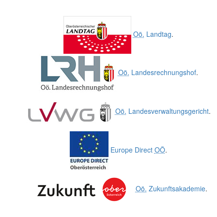
Oö.
Landtag
.
Oö.
Landesrechnungshof
.
Oö.
Landesverwaltungsgericht
.
Europe Direct
OÖ
.
Oö.
Zukunftsakademie
.