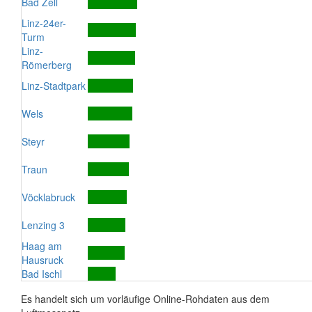
Bad Zell
Linz-24er-
Turm
Linz-
Römerberg
Linz-Stadtpark
Wels
Steyr
Traun
Vöcklabruck
Lenzing 3
Haag am
Hausruck
Bad Ischl
Es handelt sich um vorläufige Online-Rohdaten aus dem