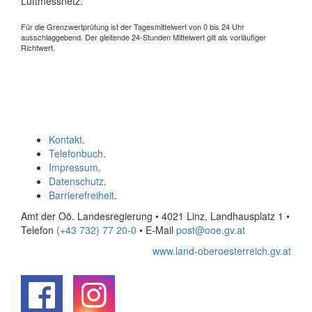
Luftmessnetz.
Für die Grenzwertprüfung ist der Tagesmittelwert von 0 bis 24 Uhr
ausschlaggebend. Der gleitende 24-Stunden Mittelwert gilt als vorläufiger
Richtwert.
Kontakt
.
Telefonbuch
.
Impressum
.
Datenschutz
.
Barrierefreiheit
.
Amt der Oö. Landesregierung • 4021 Linz, Landhausplatz 1
•
Telefon
(+43 732) 77 20-0
• E-Mail
post@ooe.gv.at
www.land-oberoesterreich.gv.at