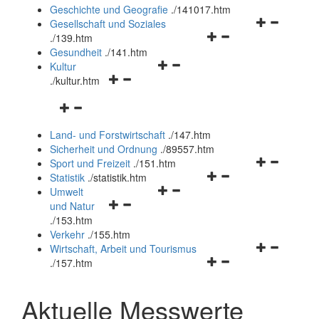
und
Geschichte und Geografie
.
/141017.htm
schließen
Navigationsm
Gesellschaft und Soziales
Navigationsmenü
öffnen
.
/139.htm
öffnen
und
Gesundheit
.
/141.htm
Navigationsmenü
und
schließen
Kultur
Navigationsmenü
öffnen
schließen
.
/kultur.htm
öffnen
und
Navigationsmenü
und
schließen
öffnen
schließen
Land- und Forstwirtschaft
.
/147.htm
und
Sicherheit und Ordnung
.
/89557.htm
schließen
Navigationsm
Sport und Freizeit
.
/151.htm
Navigationsmenü
öffnen
Statistik
.
/statistik.htm
Navigationsmenü
öffnen
und
Umwelt
Navigationsmenü
öffnen
und
schließen
und Natur
öffnen
und
schließen
.
/153.htm
und
schließen
Verkehr
.
/155.htm
schließen
Navigationsm
Wirtschaft, Arbeit und Tourismus
Navigationsmenü
öffnen
.
/157.htm
öffnen
und
und
schließen
Aktuelle Messwerte
schließen