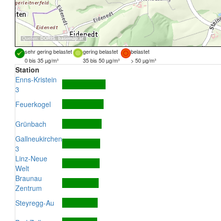
Quellen:
DORIS
,
basemap.at
sehr gering belastet
gering belastet
belastet
0 bis 35 µg/m³
35 bis 50 µg/m³
> 50 µg/m³
Station
Enns-Kristein
3
Feuerkogel
Grünbach
Gallneukirchen
3
Linz-Neue
Welt
Braunau
Zentrum
Steyregg-Au