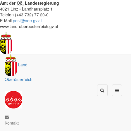
Amt der
Oö.
Landesregierung
4021 Linz • Landhausplatz 1
Telefon (+43 732) 77 20-0
E-Mail
post@ooe.gv.at
www.land-oberoesterreich.gv.at
Land
Oberösterreich
Kontakt