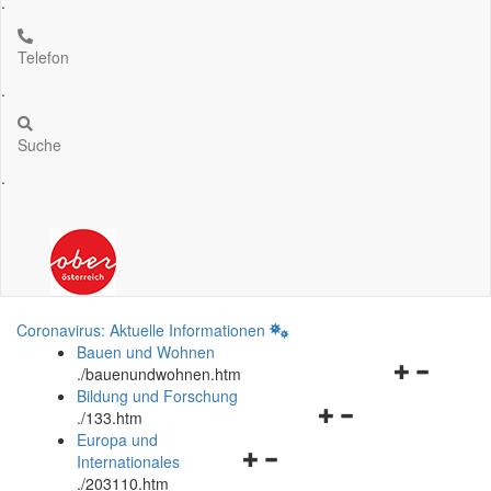
.
Telefon
.
Suche
.
Coronavirus: Aktuelle Informationen
Bauen und Wohnen
Navigationsm
.
/bauenundwohnen.htm
öffnen
Bildung und Forschung
Navigationsmenü
und
.
/133.htm
öffnen
schließen
Europa und
Navigationsmenü
und
Internationales
öffnen
schließen
.
/203110.htm