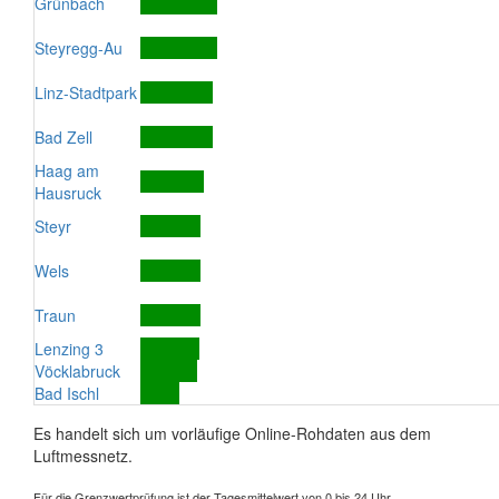
Grünbach
Steyregg-Au
Linz-Stadtpark
Bad Zell
Haag am
Hausruck
Steyr
Wels
Traun
Lenzing 3
Vöcklabruck
Bad Ischl
Es handelt sich um vorläufige Online-Rohdaten aus dem
Luftmessnetz.
Für die Grenzwertprüfung ist der Tagesmittelwert von 0 bis 24 Uhr