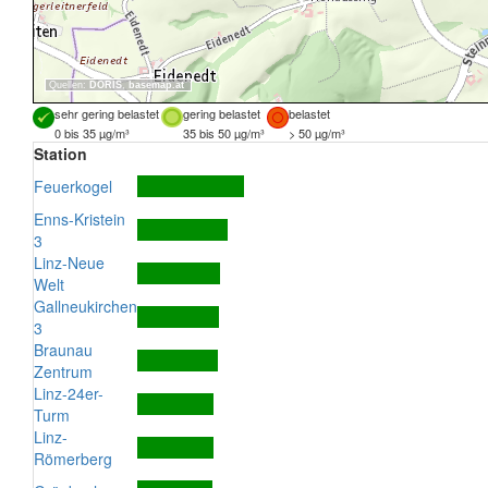
Quellen:
DORIS
,
basemap.at
sehr gering belastet
gering belastet
belastet
0 bis 35 µg/m³
35 bis 50 µg/m³
> 50 µg/m³
Station
Feuerkogel
Enns-Kristein
3
Linz-Neue
Welt
Gallneukirchen
3
Braunau
Zentrum
Linz-24er-
Turm
Linz-
Römerberg