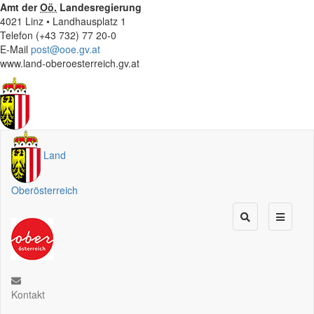
Amt der
Oö.
Landesregierung
4021 Linz • Landhausplatz 1
Telefon (+43 732) 77 20-0
E-Mail
post@ooe.gv.at
www.land-oberoesterreich.gv.at
Land
Oberösterreich
Kontakt