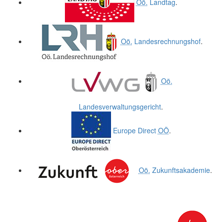
Oö.
Landtag
.
Oö.
Landesrechnungshof
.
Oö.
Landesverwaltungsgericht
.
Europe Direct
OÖ
.
Oö.
Zukunftsakademie
.