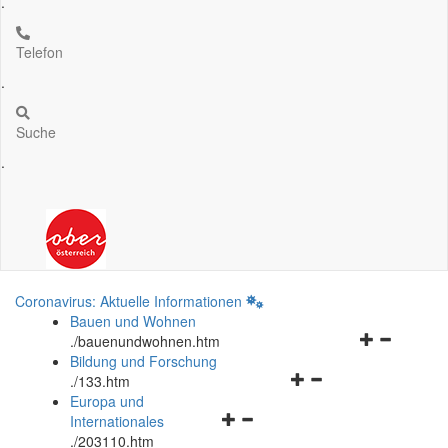
.
Telefon
.
Suche
.
Coronavirus: Aktuelle Informationen
Bauen und Wohnen
Navigationsm
.
/bauenundwohnen.htm
öffnen
Bildung und Forschung
Navigationsmenü
und
.
/133.htm
öffnen
schließen
Europa und
Navigationsmenü
und
Internationales
öffnen
schließen
.
/203110.htm