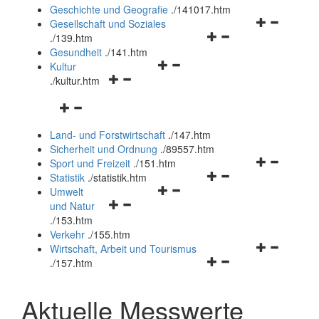
und
Geschichte und Geografie
.
/141017.htm
schließen
Navigationsm
Gesellschaft und Soziales
Navigationsmenü
öffnen
.
/139.htm
öffnen
und
Gesundheit
.
/141.htm
Navigationsmenü
und
schließen
Kultur
Navigationsmenü
öffnen
schließen
.
/kultur.htm
öffnen
und
Navigationsmenü
und
schließen
öffnen
schließen
Land- und Forstwirtschaft
.
/147.htm
und
Sicherheit und Ordnung
.
/89557.htm
schließen
Navigationsm
Sport und Freizeit
.
/151.htm
Navigationsmenü
öffnen
Statistik
.
/statistik.htm
Navigationsmenü
öffnen
und
Umwelt
Navigationsmenü
öffnen
und
schließen
und Natur
öffnen
und
schließen
.
/153.htm
und
schließen
Verkehr
.
/155.htm
schließen
Navigationsm
Wirtschaft, Arbeit und Tourismus
Navigationsmenü
öffnen
.
/157.htm
öffnen
und
und
schließen
Aktuelle Messwerte
schließen