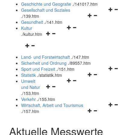
und
Geschichte und Geografie
.
/141017.htm
schließen
Navigationsm
Gesellschaft und Soziales
Navigationsmenü
öffnen
.
/139.htm
öffnen
und
Gesundheit
.
/141.htm
Navigationsmenü
und
schließen
Kultur
Navigationsmenü
öffnen
schließen
.
/kultur.htm
öffnen
und
Navigationsmenü
und
schließen
öffnen
schließen
Land- und Forstwirtschaft
.
/147.htm
und
Sicherheit und Ordnung
.
/89557.htm
schließen
Navigationsm
Sport und Freizeit
.
/151.htm
Navigationsmenü
öffnen
Statistik
.
/statistik.htm
Navigationsmenü
öffnen
und
Umwelt
Navigationsmenü
öffnen
und
schließen
und Natur
öffnen
und
schließen
.
/153.htm
und
schließen
Verkehr
.
/155.htm
schließen
Navigationsm
Wirtschaft, Arbeit und Tourismus
Navigationsmenü
öffnen
.
/157.htm
öffnen
und
und
schließen
Aktuelle Messwerte
schließen