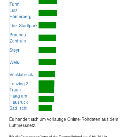
Turm
Linz-
Römerberg
Linz-Stadtpark
Braunau
Zentrum
Steyr
Wels
Vöcklabruck
Lenzing 3
Traun
Haag am
Hausruck
Bad Ischl
Es handelt sich um vorläufige Online-Rohdaten aus dem
Luftmessnetz.
Für die Grenzwertprüfung ist der Tagesmittelwert von 0 bis 24 Uhr