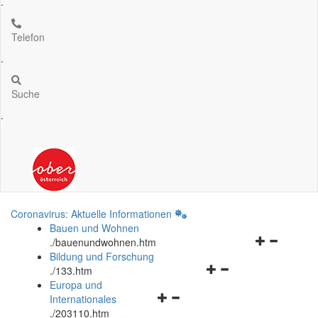
.
Telefon
.
Suche
.
Coronavirus: Aktuelle Informationen
Bauen und Wohnen
Navigationsm
.
/bauenundwohnen.htm
öffnen
Bildung und Forschung
Navigationsmenü
und
.
/133.htm
öffnen
schließen
Europa und
Navigationsmenü
und
Internationales
öffnen
schließen
.
/203110.htm