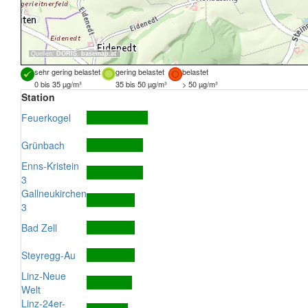
Quellen:
DORIS
,
basemap.at
sehr gering belastet
gering belastet
belastet
0 bis 35 µg/m³
35 bis 50 µg/m³
> 50 µg/m³
Station
Feuerkogel
Grünbach
Enns-Kristein
3
Gallneukirchen
3
Bad Zell
Steyregg-Au
Linz-Neue
Welt
Linz-24er-