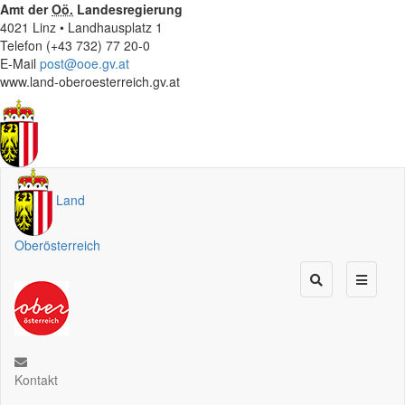
Amt der
Oö.
Landesregierung
4021 Linz • Landhausplatz 1
Telefon (+43 732) 77 20-0
E-Mail
post@ooe.gv.at
www.land-oberoesterreich.gv.at
Land
Oberösterreich
Kontakt