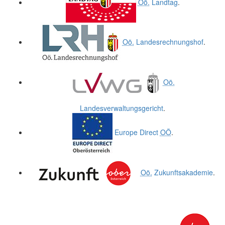
Oö.
Landtag
.
Oö.
Landesrechnungshof
.
Oö.
Landesverwaltungsgericht
.
Europe Direct
OÖ
.
Oö.
Zukunftsakademie
.