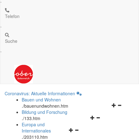
.
Telefon
.
Suche
.
Coronavirus: Aktuelle Informationen
Bauen und Wohnen
Navigationsm
.
/bauenundwohnen.htm
öffnen
Bildung und Forschung
Navigationsmenü
und
.
/133.htm
öffnen
schließen
Europa und
Navigationsmenü
und
Internationales
öffnen
schließen
.
/203110.htm