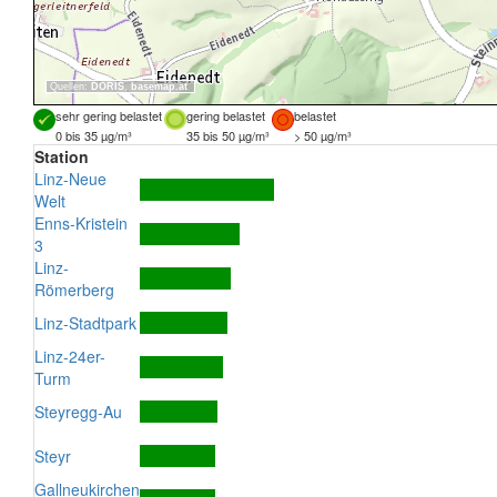
Quellen:
DORIS
,
basemap.at
sehr gering belastet
gering belastet
belastet
0 bis 35 µg/m³
35 bis 50 µg/m³
> 50 µg/m³
Station
Linz-Neue
Welt
Enns-Kristein
3
Linz-
Römerberg
Linz-Stadtpark
Linz-24er-
Turm
Steyregg-Au
Steyr
Gallneukirchen