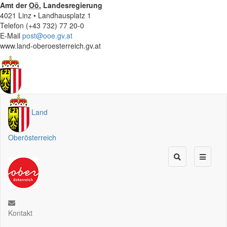
Amt der
Oö.
Landesregierung
4021 Linz • Landhausplatz 1
Telefon (+43 732) 77 20-0
E-Mail
post@ooe.gv.at
www.land-oberoesterreich.gv.at
Land
Oberösterreich
Kontakt