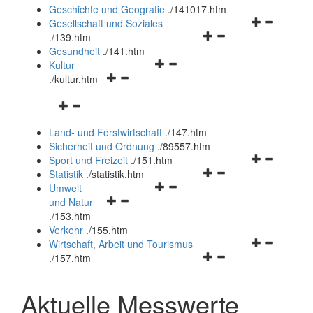
und
Geschichte und Geografie
.
/141017.htm
schließen
Navigationsm
Gesellschaft und Soziales
Navigationsmenü
öffnen
.
/139.htm
öffnen
und
Gesundheit
.
/141.htm
Navigationsmenü
und
schließen
Kultur
Navigationsmenü
öffnen
schließen
.
/kultur.htm
öffnen
und
Navigationsmenü
und
schließen
öffnen
schließen
Land- und Forstwirtschaft
.
/147.htm
und
Sicherheit und Ordnung
.
/89557.htm
schließen
Navigationsm
Sport und Freizeit
.
/151.htm
Navigationsmenü
öffnen
Statistik
.
/statistik.htm
Navigationsmenü
öffnen
und
Umwelt
Navigationsmenü
öffnen
und
schließen
und Natur
öffnen
und
schließen
.
/153.htm
und
schließen
Verkehr
.
/155.htm
schließen
Navigationsm
Wirtschaft, Arbeit und Tourismus
Navigationsmenü
öffnen
.
/157.htm
öffnen
und
und
schließen
Aktuelle Messwerte
schließen