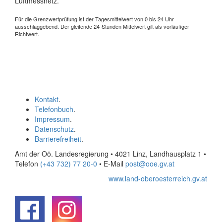
Luftmessnetz.
Für die Grenzwertprüfung ist der Tagesmittelwert von 0 bis 24 Uhr
ausschlaggebend. Der gleitende 24-Stunden Mittelwert gilt als vorläufiger
Richtwert.
Kontakt
.
Telefonbuch
.
Impressum
.
Datenschutz
.
Barrierefreiheit
.
Amt der Oö. Landesregierung • 4021 Linz, Landhausplatz 1
•
Telefon
(+43 732) 77 20-0
• E-Mail
post@ooe.gv.at
www.land-oberoesterreich.gv.at