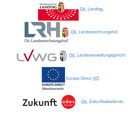
Oö.
Landtag
.
Oö.
Landesrechnungshof
.
Oö.
Landesverwaltungsgericht
.
Europe Direct
OÖ
.
Oö.
Zukunftsakademie
.