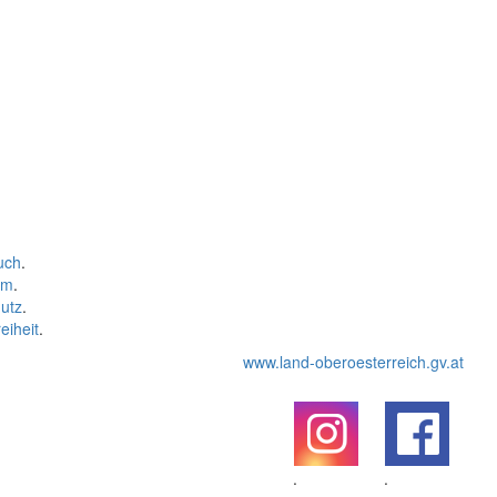
uch
.
um
.
utz
.
eiheit
.
www.land-oberoesterreich.gv.at
.
.