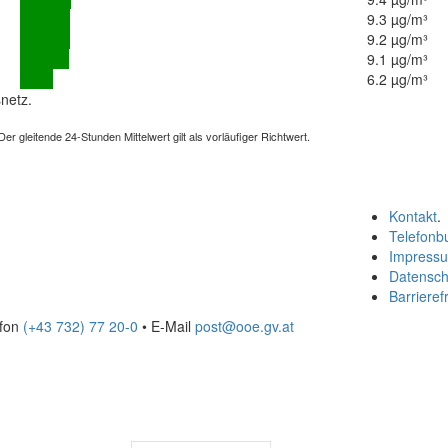
9.3 µg/m³
9.2 µg/m³
9.1 µg/m³
6.2 µg/m³
netz.
 gleitende 24-Stunden Mittelwert gilt als vorläufiger Richtwert.
Kontakt
.
Telefonb
Impress
Datensch
Barrierefr
efon
(+43 732) 77 20-0
• E-Mail
post@ooe.gv.at