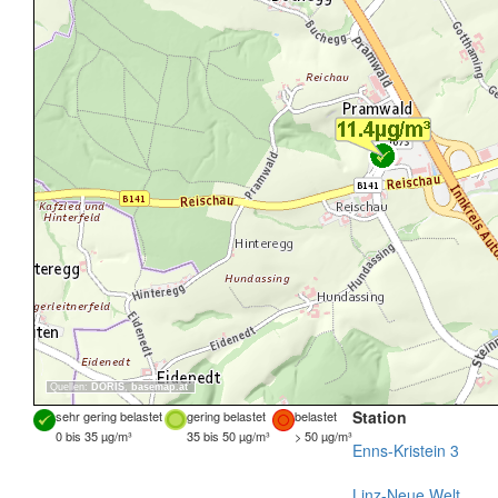
Quellen:
DORIS
,
basemap.at
Station
sehr gering belastet
gering belastet
belastet
0 bis 35 µg/m³
35 bis 50 µg/m³
> 50 µg/m³
Enns-Kristein 3
Linz-Neue Welt