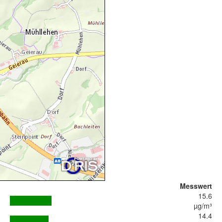
Messwert
15.6
µg/m³
14.4