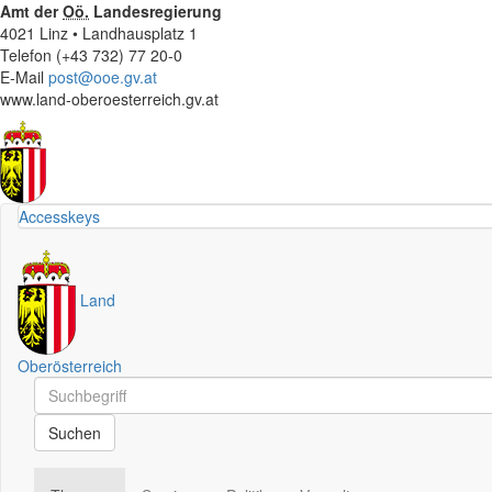
Amt der
Oö.
Landesregierung
4021 Linz • Landhausplatz 1
Telefon (+43 732) 77 20-0
E-Mail
post@ooe.gv.at
www.land-oberoesterreich.gv.at
Accesskeys
Land
Oberösterreich
Schnellsuche
Schnellsuche
Suchen