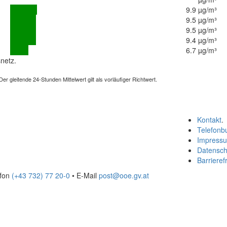
9.9 µg/m³
9.5 µg/m³
9.5 µg/m³
9.4 µg/m³
6.7 µg/m³
netz.
 gleitende 24-Stunden Mittelwert gilt als vorläufiger Richtwert.
Kontakt
.
Telefonb
Impress
Datensch
Barrierefr
efon
(+43 732) 77 20-0
• E-Mail
post@ooe.gv.at