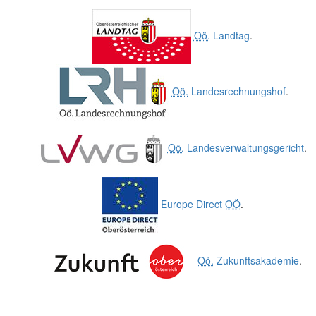
Oö.
Landtag
.
Oö.
Landesrechnungshof
.
Oö.
Landesverwaltungsgericht
.
Europe Direct
OÖ
.
Oö.
Zukunftsakademie
.