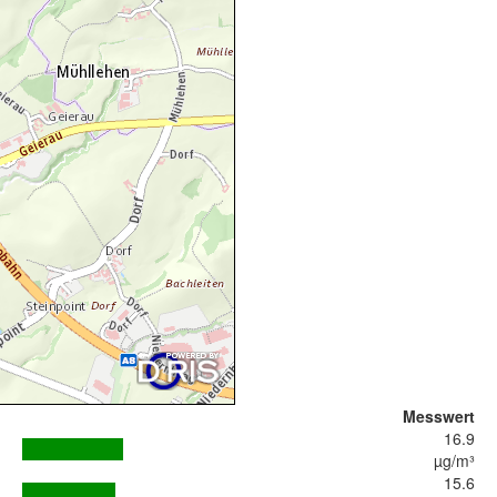
Messwert
16.9
µg/m³
15.6