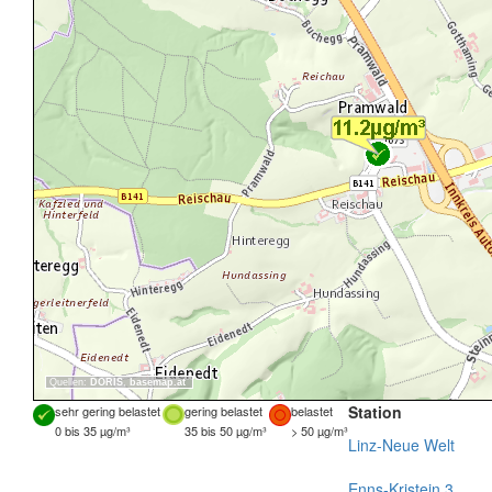
Quellen:
DORIS
,
basemap.at
Station
sehr gering belastet
gering belastet
belastet
0 bis 35 µg/m³
35 bis 50 µg/m³
> 50 µg/m³
Linz-Neue Welt
Enns-Kristein 3