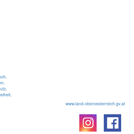
uch
.
um
.
utz
.
eiheit
.
www.land-oberoesterreich.gv.at