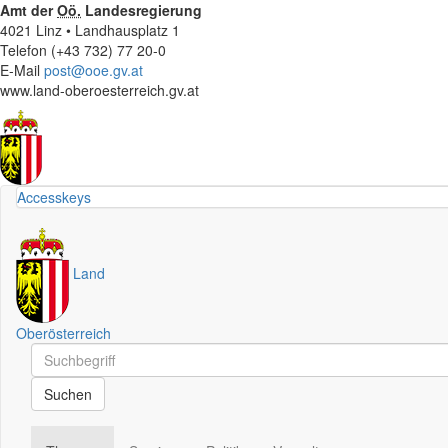
Amt der
Oö.
Landesregierung
4021 Linz • Landhausplatz 1
Telefon (+43 732) 77 20-0
E-Mail
post@ooe.gv.at
www.land-oberoesterreich.gv.at
Accesskeys
Land
Oberösterreich
Schnellsuche
Schnellsuche
Suchen