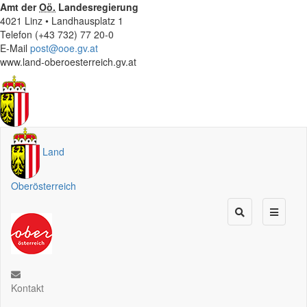
Amt der
Oö.
Landesregierung
4021 Linz • Landhausplatz 1
Telefon (+43 732) 77 20-0
E-Mail
post@ooe.gv.at
www.land-oberoesterreich.gv.at
Land
Oberösterreich
Kontakt