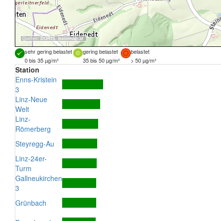
Quellen:
DORIS
,
basemap.at
sehr gering belastet
gering belastet
belastet
0 bis 35 µg/m³
35 bis 50 µg/m³
> 50 µg/m³
Station
Enns-Kristein
3
Linz-Neue
Welt
Linz-
Römerberg
Steyregg-Au
Linz-24er-
Turm
Gallneukirchen
3
Grünbach