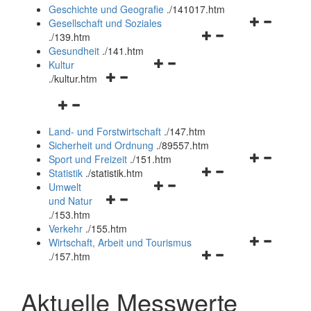
und
Geschichte und Geografie
.
/141017.htm
schließen
Navigationsm
Gesellschaft und Soziales
Navigationsmenü
öffnen
.
/139.htm
öffnen
und
Gesundheit
.
/141.htm
Navigationsmenü
und
schließen
Kultur
Navigationsmenü
öffnen
schließen
.
/kultur.htm
öffnen
und
Navigationsmenü
und
schließen
öffnen
schließen
Land- und Forstwirtschaft
.
/147.htm
und
Sicherheit und Ordnung
.
/89557.htm
schließen
Navigationsm
Sport und Freizeit
.
/151.htm
Navigationsmenü
öffnen
Statistik
.
/statistik.htm
Navigationsmenü
öffnen
und
Umwelt
Navigationsmenü
öffnen
und
schließen
und Natur
öffnen
und
schließen
.
/153.htm
und
schließen
Verkehr
.
/155.htm
schließen
Navigationsm
Wirtschaft, Arbeit und Tourismus
Navigationsmenü
öffnen
.
/157.htm
öffnen
und
und
schließen
Aktuelle Messwerte
schließen