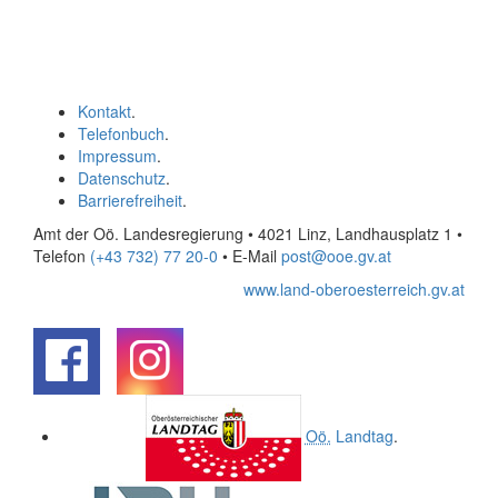
Kontakt
.
Telefonbuch
.
Impressum
.
Datenschutz
.
Barrierefreiheit
.
Amt der Oö. Landesregierung • 4021 Linz, Landhausplatz 1
•
Telefon
(+43 732) 77 20-0
• E-Mail
post@ooe.gv.at
www.land-oberoesterreich.gv.at
.
.
Oö.
Landtag
.