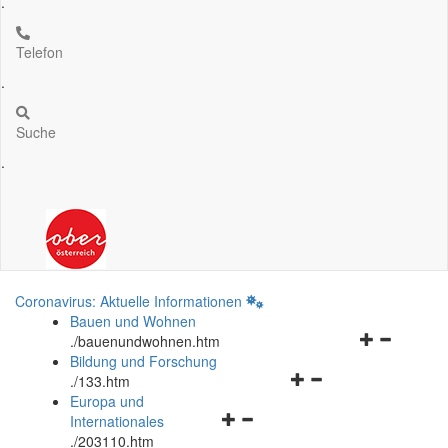
.
Telefon
.
Suche
.
Coronavirus: Aktuelle Informationen
Bauen und Wohnen
Navigationsm
.
/bauenundwohnen.htm
öffnen
Bildung und Forschung
Navigationsmenü
und
.
/133.htm
öffnen
schließen
Europa und
Navigationsmenü
und
Internationales
öffnen
schließen
.
/203110.htm