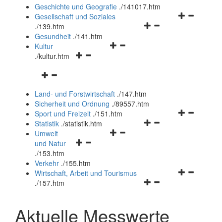
und
Geschichte und Geografie
.
/141017.htm
schließen
Navigationsm
Gesellschaft und Soziales
Navigationsmenü
öffnen
.
/139.htm
öffnen
und
Gesundheit
.
/141.htm
Navigationsmenü
und
schließen
Kultur
Navigationsmenü
öffnen
schließen
.
/kultur.htm
öffnen
und
Navigationsmenü
und
schließen
öffnen
schließen
Land- und Forstwirtschaft
.
/147.htm
und
Sicherheit und Ordnung
.
/89557.htm
schließen
Navigationsm
Sport und Freizeit
.
/151.htm
Navigationsmenü
öffnen
Statistik
.
/statistik.htm
Navigationsmenü
öffnen
und
Umwelt
Navigationsmenü
öffnen
und
schließen
und Natur
öffnen
und
schließen
.
/153.htm
und
schließen
Verkehr
.
/155.htm
schließen
Navigationsm
Wirtschaft, Arbeit und Tourismus
Navigationsmenü
öffnen
.
/157.htm
öffnen
und
und
schließen
Aktuelle Messwerte
schließen