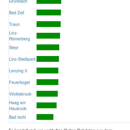
Grünbach
Bad Zell
Traun
Linz-
Römerberg
Steyr
Linz-Stadtpark
Lenzing 3
Feuerkogel
Vöcklabruck
Haag am
Hausruck
Bad Ischl