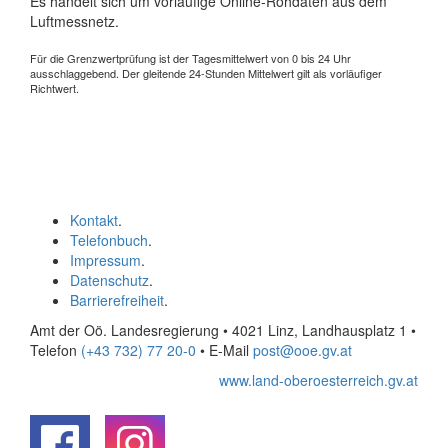
Es handelt sich um vorläufige Online-Rohdaten aus dem
Luftmessnetz.
Für die Grenzwertprüfung ist der Tagesmittelwert von 0 bis 24 Uhr
ausschlaggebend. Der gleitende 24-Stunden Mittelwert gilt als vorläufiger
Richtwert.
Kontakt
.
Telefonbuch
.
Impressum
.
Datenschutz
.
Barrierefreiheit
.
Amt der Oö. Landesregierung • 4021 Linz, Landhausplatz 1
•
Telefon
(+43 732) 77 20-0
• E-Mail
post@ooe.gv.at
www.land-oberoesterreich.gv.at