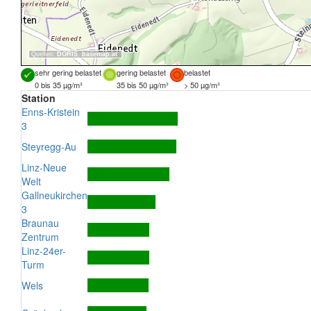
Quellen:
DORIS
,
basemap.at
sehr gering belastet
gering belastet
belastet
0 bis 35 µg/m³
35 bis 50 µg/m³
> 50 µg/m³
Station
Enns-Kristein
3
Steyregg-Au
Linz-Neue
Welt
Gallneukirchen
3
Braunau
Zentrum
Linz-24er-
Turm
Wels