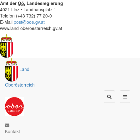
Amt der
Oö.
Landesregierung
4021 Linz • Landhausplatz 1
Telefon (+43 732) 77 20-0
E-Mail
post@ooe.gv.at
www.land-oberoesterreich.gv.at
Land
Oberösterreich
Kontakt