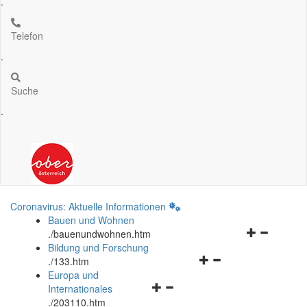
.
Telefon
.
Suche
.
Coronavirus: Aktuelle Informationen
Bauen und Wohnen
Navigationsm
.
/bauenundwohnen.htm
öffnen
Bildung und Forschung
Navigationsmenü
und
.
/133.htm
öffnen
schließen
Europa und
Navigationsmenü
und
Internationales
öffnen
schließen
.
/203110.htm