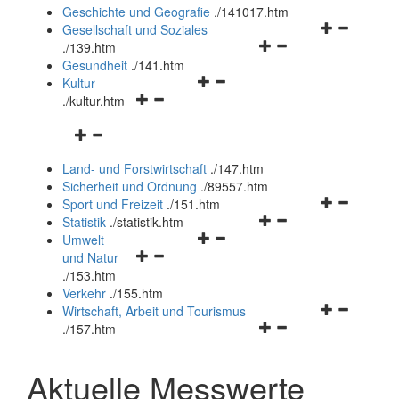
und
Geschichte und Geografie
.
/141017.htm
schließen
Navigationsm
Gesellschaft und Soziales
Navigationsmenü
öffnen
.
/139.htm
öffnen
und
Gesundheit
.
/141.htm
Navigationsmenü
und
schließen
Kultur
Navigationsmenü
öffnen
schließen
.
/kultur.htm
öffnen
und
Navigationsmenü
und
schließen
öffnen
schließen
Land- und Forstwirtschaft
.
/147.htm
und
Sicherheit und Ordnung
.
/89557.htm
schließen
Navigationsm
Sport und Freizeit
.
/151.htm
Navigationsmenü
öffnen
Statistik
.
/statistik.htm
Navigationsmenü
öffnen
und
Umwelt
Navigationsmenü
öffnen
und
schließen
und Natur
öffnen
und
schließen
.
/153.htm
und
schließen
Verkehr
.
/155.htm
schließen
Navigationsm
Wirtschaft, Arbeit und Tourismus
Navigationsmenü
öffnen
.
/157.htm
öffnen
und
und
schließen
Aktuelle Messwerte
schließen