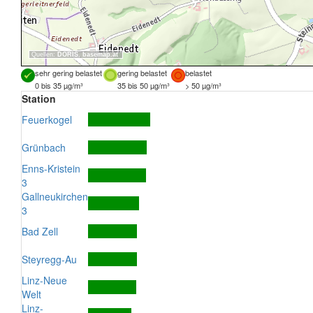
Quellen:
DORIS
,
basemap.at
sehr gering belastet
gering belastet
belastet
0 bis 35 µg/m³
35 bis 50 µg/m³
> 50 µg/m³
Station
Feuerkogel
Grünbach
Enns-Kristein
3
Gallneukirchen
3
Bad Zell
Steyregg-Au
Linz-Neue
Welt
Linz-