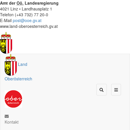
Amt der
Oö.
Landesregierung
4021 Linz • Landhausplatz 1
Telefon (+43 732) 77 20-0
E-Mail
post@ooe.gv.at
www.land-oberoesterreich.gv.at
Land
Oberösterreich
Kontakt