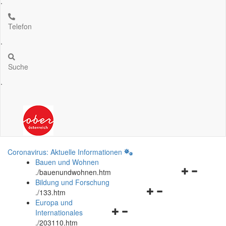
.
Telefon
.
Suche
.
Coronavirus: Aktuelle Informationen
Bauen und Wohnen
Navigationsm
.
/bauenundwohnen.htm
öffnen
Bildung und Forschung
Navigationsmenü
und
.
/133.htm
öffnen
schließen
Europa und
Navigationsmenü
und
Internationales
öffnen
schließen
.
/203110.htm