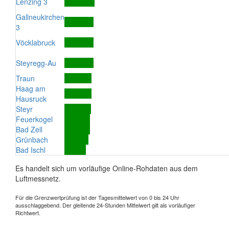
Lenzing 3
Gallneukirchen
3
Vöcklabruck
Steyregg-Au
Traun
Haag am
Hausruck
Steyr
Feuerkogel
Bad Zell
Grünbach
Bad Ischl
Es handelt sich um vorläufige Online-Rohdaten aus dem
Luftmessnetz.
Für die Grenzwertprüfung ist der Tagesmittelwert von 0 bis 24 Uhr
ausschlaggebend. Der gleitende 24-Stunden Mittelwert gilt als vorläufiger
Richtwert.