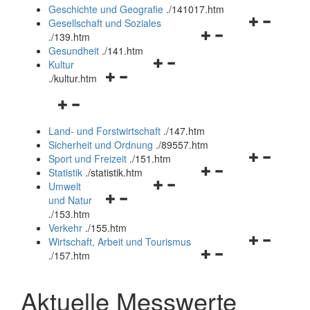
und
Geschichte und Geografie
.
/141017.htm
schließen
Navigationsm
Gesellschaft und Soziales
Navigationsmenü
öffnen
.
/139.htm
öffnen
und
Gesundheit
.
/141.htm
Navigationsmenü
und
schließen
Kultur
Navigationsmenü
öffnen
schließen
.
/kultur.htm
öffnen
und
Navigationsmenü
und
schließen
öffnen
schließen
Land- und Forstwirtschaft
.
/147.htm
und
Sicherheit und Ordnung
.
/89557.htm
schließen
Navigationsm
Sport und Freizeit
.
/151.htm
Navigationsmenü
öffnen
Statistik
.
/statistik.htm
Navigationsmenü
öffnen
und
Umwelt
Navigationsmenü
öffnen
und
schließen
und Natur
öffnen
und
schließen
.
/153.htm
und
schließen
Verkehr
.
/155.htm
schließen
Navigationsm
Wirtschaft, Arbeit und Tourismus
Navigationsmenü
öffnen
.
/157.htm
öffnen
und
und
schließen
Aktuelle Messwerte
schließen