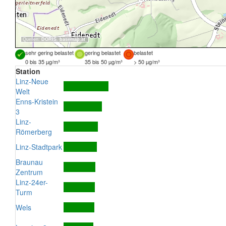
Quellen:
DORIS
,
basemap.at
sehr gering belastet
gering belastet
belastet
0 bis 35 µg/m³
35 bis 50 µg/m³
> 50 µg/m³
Station
Linz-Neue
Welt
Enns-Kristein
3
Linz-
Römerberg
Linz-Stadtpark
Braunau
Zentrum
Linz-24er-
Turm
Wels