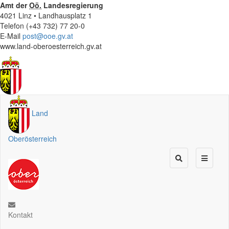
Amt der
Oö.
Landesregierung
4021 Linz • Landhausplatz 1
Telefon (+43 732) 77 20-0
E-Mail
post@ooe.gv.at
www.land-oberoesterreich.gv.at
Land
Oberösterreich
Kontakt