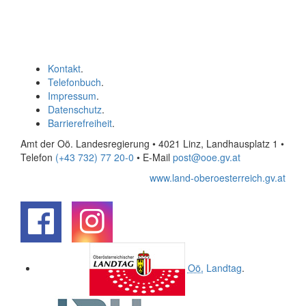
Kontakt
.
Telefonbuch
.
Impressum
.
Datenschutz
.
Barrierefreiheit
.
Amt der Oö. Landesregierung • 4021 Linz, Landhausplatz 1
•
Telefon
(+43 732) 77 20-0
• E-Mail
post@ooe.gv.at
www.land-oberoesterreich.gv.at
.
.
Oö.
Landtag
.