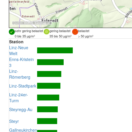
Quellen:
DORIS
,
basemap.at
sehr gering belastet
gering belastet
belastet
0 bis 35 µg/m³
35 bis 50 µg/m³
> 50 µg/m³
Station
Linz-Neue
Welt
Enns-Kristein
3
Linz-
Römerberg
Linz-Stadtpark
Linz-24er-
Turm
Steyregg-Au
Steyr
Gallneukirchen