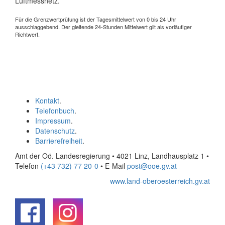
Luftmessnetz.
Für die Grenzwertprüfung ist der Tagesmittelwert von 0 bis 24 Uhr
ausschlaggebend. Der gleitende 24-Stunden Mittelwert gilt als vorläufiger
Richtwert.
Kontakt
.
Telefonbuch
.
Impressum
.
Datenschutz
.
Barrierefreiheit
.
Amt der Oö. Landesregierung • 4021 Linz, Landhausplatz 1
•
Telefon
(+43 732) 77 20-0
• E-Mail
post@ooe.gv.at
www.land-oberoesterreich.gv.at