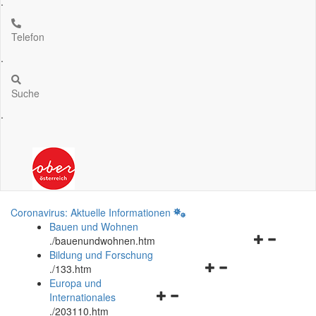
.
Telefon
.
Suche
.
Coronavirus: Aktuelle Informationen
Bauen und Wohnen
Navigationsm
.
/bauenundwohnen.htm
öffnen
Bildung und Forschung
Navigationsmenü
und
.
/133.htm
öffnen
schließen
Europa und
Navigationsmenü
und
Internationales
öffnen
schließen
.
/203110.htm