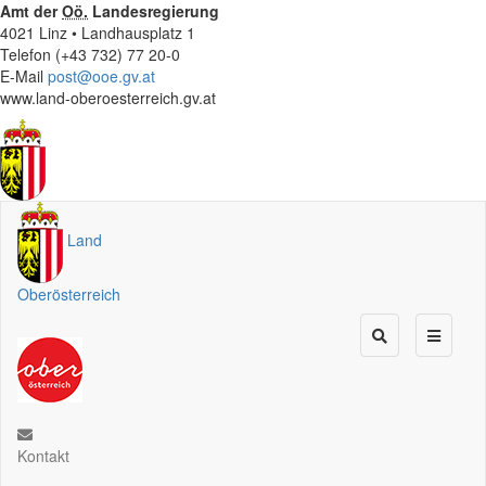
Amt der
Oö.
Landesregierung
4021 Linz • Landhausplatz 1
Telefon (+43 732) 77 20-0
E-Mail
post@ooe.gv.at
www.land-oberoesterreich.gv.at
Land
Oberösterreich
Kontakt