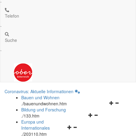
.
Telefon
.
Suche
.
Coronavirus: Aktuelle Informationen
Bauen und Wohnen
Navigationsm
.
/bauenundwohnen.htm
öffnen
Bildung und Forschung
Navigationsmenü
und
.
/133.htm
öffnen
schließen
Europa und
Navigationsmenü
und
Internationales
öffnen
schließen
.
/203110.htm