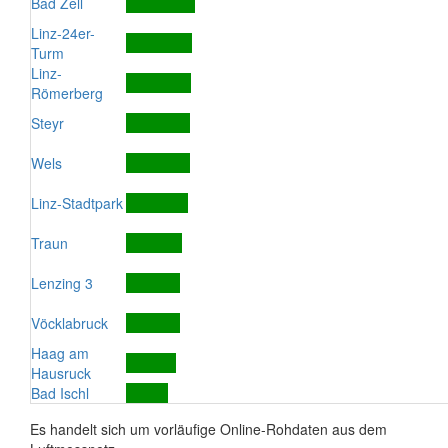
Bad Zell
Linz-24er-
Turm
Linz-
Römerberg
Steyr
Wels
Linz-Stadtpark
Traun
Lenzing 3
Vöcklabruck
Haag am
Hausruck
Bad Ischl
Es handelt sich um vorläufige Online-Rohdaten aus dem