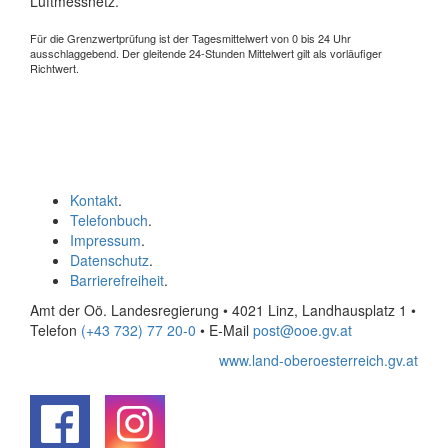
Luftmessnetz.
Für die Grenzwertprüfung ist der Tagesmittelwert von 0 bis 24 Uhr
ausschlaggebend. Der gleitende 24-Stunden Mittelwert gilt als vorläufiger
Richtwert.
Kontakt
.
Telefonbuch
.
Impressum
.
Datenschutz
.
Barrierefreiheit
.
Amt der Oö. Landesregierung • 4021 Linz, Landhausplatz 1
•
Telefon
(+43 732) 77 20-0
• E-Mail
post@ooe.gv.at
www.land-oberoesterreich.gv.at