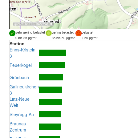
Quellen:
DORIS
,
basemap.at
sehr gering belastet
gering belastet
belastet
0 bis 35 µg/m³
35 bis 50 µg/m³
> 50 µg/m³
Station
Enns-Kristein
3
Feuerkogel
Grünbach
Gallneukirchen
3
Linz-Neue
Welt
Steyregg-Au
Braunau
Zentrum