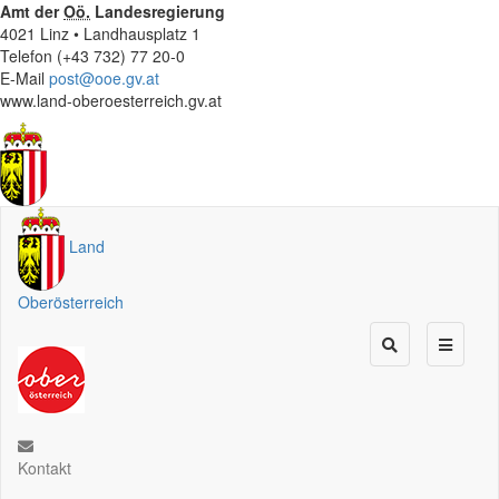
Amt der
Oö.
Landesregierung
4021 Linz • Landhausplatz 1
Telefon (+43 732) 77 20-0
E-Mail
post@ooe.gv.at
www.land-oberoesterreich.gv.at
Land
Oberösterreich
Kontakt