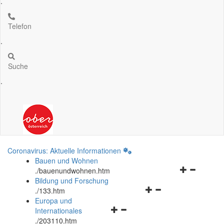
.
Telefon
.
Suche
.
Coronavirus: Aktuelle Informationen
Bauen und Wohnen
Navigationsm
.
/bauenundwohnen.htm
öffnen
Bildung und Forschung
Navigationsmenü
und
.
/133.htm
öffnen
schließen
Europa und
Navigationsmenü
und
Internationales
öffnen
schließen
.
/203110.htm