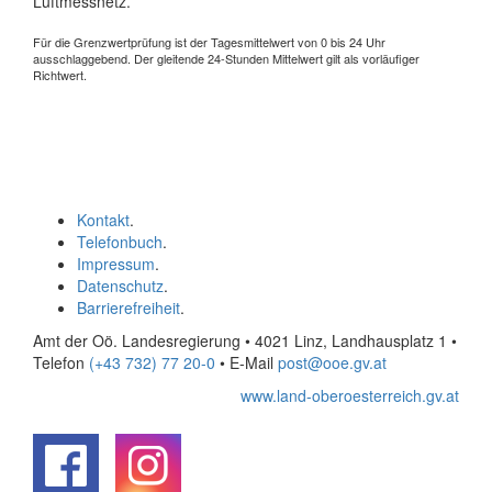
Luftmessnetz.
Für die Grenzwertprüfung ist der Tagesmittelwert von 0 bis 24 Uhr
ausschlaggebend. Der gleitende 24-Stunden Mittelwert gilt als vorläufiger
Richtwert.
Kontakt
.
Telefonbuch
.
Impressum
.
Datenschutz
.
Barrierefreiheit
.
Amt der Oö. Landesregierung • 4021 Linz, Landhausplatz 1
•
Telefon
(+43 732) 77 20-0
• E-Mail
post@ooe.gv.at
www.land-oberoesterreich.gv.at