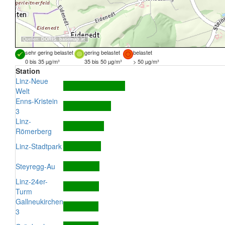
Quellen:
DORIS
,
basemap.at
sehr gering belastet
gering belastet
belastet
0 bis 35 µg/m³
35 bis 50 µg/m³
> 50 µg/m³
Station
Linz-Neue
Welt
Enns-Kristein
3
Linz-
Römerberg
Linz-Stadtpark
Steyregg-Au
Linz-24er-
Turm
Gallneukirchen
3