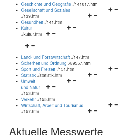
und
Geschichte und Geografie
.
/141017.htm
schließen
Navigationsm
Gesellschaft und Soziales
Navigationsmenü
öffnen
.
/139.htm
öffnen
und
Gesundheit
.
/141.htm
Navigationsmenü
und
schließen
Kultur
Navigationsmenü
öffnen
schließen
.
/kultur.htm
öffnen
und
Navigationsmenü
und
schließen
öffnen
schließen
Land- und Forstwirtschaft
.
/147.htm
und
Sicherheit und Ordnung
.
/89557.htm
schließen
Navigationsm
Sport und Freizeit
.
/151.htm
Navigationsmenü
öffnen
Statistik
.
/statistik.htm
Navigationsmenü
öffnen
und
Umwelt
Navigationsmenü
öffnen
und
schließen
und Natur
öffnen
und
schließen
.
/153.htm
und
schließen
Verkehr
.
/155.htm
schließen
Navigationsm
Wirtschaft, Arbeit und Tourismus
Navigationsmenü
öffnen
.
/157.htm
öffnen
und
und
schließen
Aktuelle Messwerte
schließen