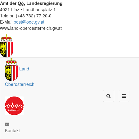
Amt der
Oö.
Landesregierung
4021 Linz • Landhausplatz 1
Telefon (+43 732) 77 20-0
E-Mail
post@ooe.gv.at
www.land-oberoesterreich.gv.at
Land
Oberösterreich
Kontakt