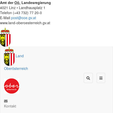
Amt der
Oö.
Landesregierung
4021 Linz • Landhausplatz 1
Telefon (+43 732) 77 20-0
E-Mail
post@ooe.gv.at
www.land-oberoesterreich.gv.at
Land
Oberösterreich
Kontakt