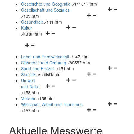
und
Geschichte und Geografie
.
/141017.htm
schließen
Navigationsm
Gesellschaft und Soziales
Navigationsmenü
öffnen
.
/139.htm
öffnen
und
Gesundheit
.
/141.htm
Navigationsmenü
und
schließen
Kultur
Navigationsmenü
öffnen
schließen
.
/kultur.htm
öffnen
und
Navigationsmenü
und
schließen
öffnen
schließen
Land- und Forstwirtschaft
.
/147.htm
und
Sicherheit und Ordnung
.
/89557.htm
schließen
Navigationsm
Sport und Freizeit
.
/151.htm
Navigationsmenü
öffnen
Statistik
.
/statistik.htm
Navigationsmenü
öffnen
und
Umwelt
Navigationsmenü
öffnen
und
schließen
und Natur
öffnen
und
schließen
.
/153.htm
und
schließen
Verkehr
.
/155.htm
schließen
Navigationsm
Wirtschaft, Arbeit und Tourismus
Navigationsmenü
öffnen
.
/157.htm
öffnen
und
und
schließen
Aktuelle Messwerte
schließen