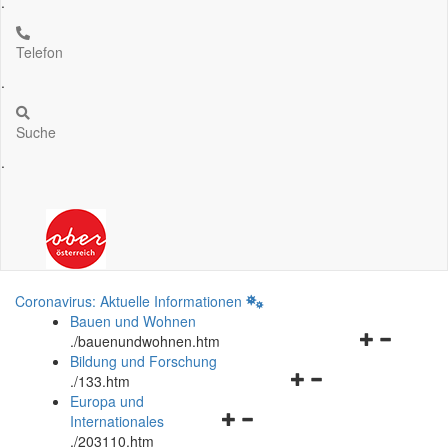
.
Telefon
.
Suche
.
Coronavirus: Aktuelle Informationen
Bauen und Wohnen
Navigationsm
.
/bauenundwohnen.htm
öffnen
Bildung und Forschung
Navigationsmenü
und
.
/133.htm
öffnen
schließen
Europa und
Navigationsmenü
und
Internationales
öffnen
schließen
.
/203110.htm