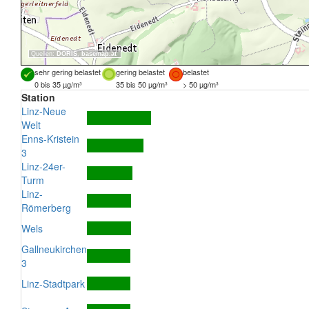
Quellen:
DORIS
,
basemap.at
sehr gering belastet
gering belastet
belastet
0 bis 35 µg/m³
35 bis 50 µg/m³
> 50 µg/m³
Station
Linz-Neue
Welt
Enns-Kristein
3
Linz-24er-
Turm
Linz-
Römerberg
Wels
Gallneukirchen
3
Linz-Stadtpark