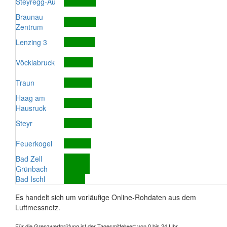
Steyregg-Au
Braunau
Zentrum
Lenzing 3
Vöcklabruck
Traun
Haag am
Hausruck
Steyr
Feuerkogel
Bad Zell
Grünbach
Bad Ischl
Es handelt sich um vorläufige Online-Rohdaten aus dem
Luftmessnetz.
Für die Grenzwertprüfung ist der Tagesmittelwert von 0 bis 24 Uhr