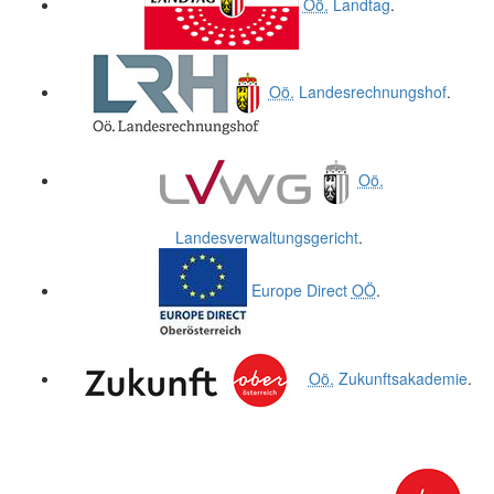
Oö.
Landtag
.
Oö.
Landesrechnungshof
.
Oö.
Landesverwaltungsgericht
.
Europe Direct
OÖ
.
Oö.
Zukunftsakademie
.