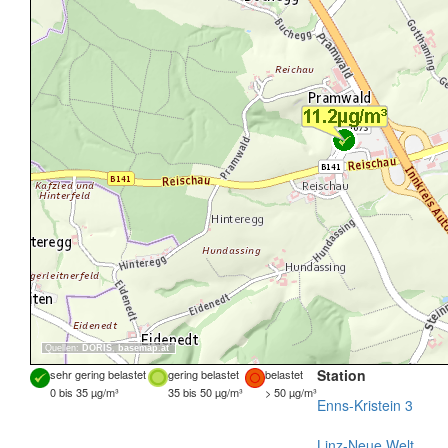
Quellen:
DORIS
,
basemap.at
Station
sehr gering belastet
gering belastet
belastet
0 bis 35 µg/m³
35 bis 50 µg/m³
> 50 µg/m³
Enns-Kristein 3
Linz-Neue Welt