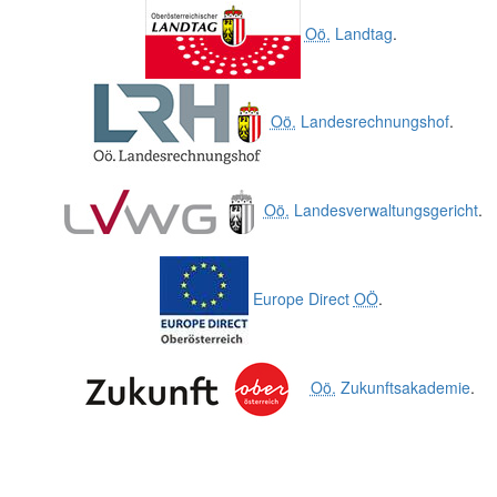
Oö.
Landtag
.
Oö.
Landesrechnungshof
.
Oö.
Landesverwaltungsgericht
.
Europe Direct
OÖ
.
Oö.
Zukunftsakademie
.