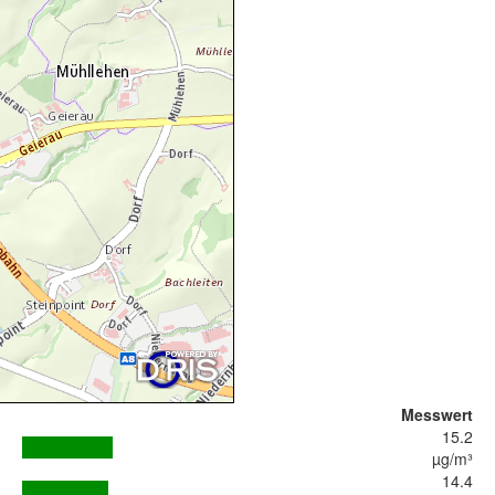
Messwert
15.2
µg/m³
14.4