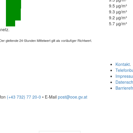
9.5 µg/m³
9.3 µg/m³
9.2 µg/m³
5.7 µg/m³
netz.
 gleitende 24-Stunden Mittelwert gilt als vorläufiger Richtwert.
Kontakt
.
Telefonb
Impress
Datensch
Barrierefr
efon
(+43 732) 77 20-0
• E-Mail
post@ooe.gv.at