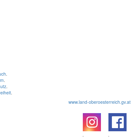
uch
.
um
.
utz
.
eiheit
.
www.land-oberoesterreich.gv.at
.
.