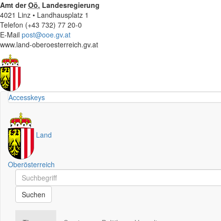
Amt der
Oö.
Landesregierung
4021 Linz • Landhausplatz 1
Telefon (+43 732) 77 20-0
E-Mail
post@ooe.gv.at
www.land-oberoesterreich.gv.at
Accesskeys
Land
Oberösterreich
Schnellsuche
Schnellsuche
Suchen