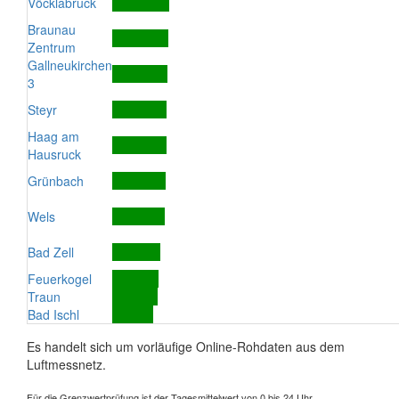
Vöcklabruck
Braunau
Zentrum
Gallneukirchen
3
Steyr
Haag am
Hausruck
Grünbach
Wels
Bad Zell
Feuerkogel
Traun
Bad Ischl
Es handelt sich um vorläufige Online-Rohdaten aus dem
Luftmessnetz.
Für die Grenzwertprüfung ist der Tagesmittelwert von 0 bis 24 Uhr