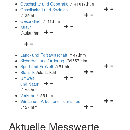
und
Geschichte und Geografie
.
/141017.htm
schließen
Navigationsm
Gesellschaft und Soziales
Navigationsmenü
öffnen
.
/139.htm
öffnen
und
Gesundheit
.
/141.htm
Navigationsmenü
und
schließen
Kultur
Navigationsmenü
öffnen
schließen
.
/kultur.htm
öffnen
und
Navigationsmenü
und
schließen
öffnen
schließen
Land- und Forstwirtschaft
.
/147.htm
und
Sicherheit und Ordnung
.
/89557.htm
schließen
Navigationsm
Sport und Freizeit
.
/151.htm
Navigationsmenü
öffnen
Statistik
.
/statistik.htm
Navigationsmenü
öffnen
und
Umwelt
Navigationsmenü
öffnen
und
schließen
und Natur
öffnen
und
schließen
.
/153.htm
und
schließen
Verkehr
.
/155.htm
schließen
Navigationsm
Wirtschaft, Arbeit und Tourismus
Navigationsmenü
öffnen
.
/157.htm
öffnen
und
und
schließen
Aktuelle Messwerte
schließen