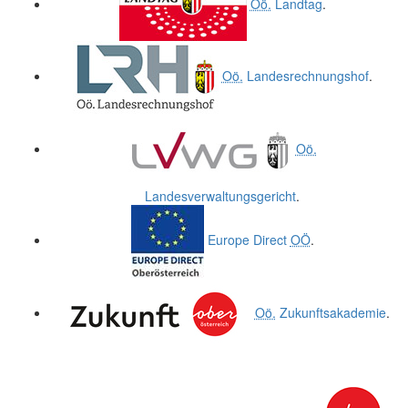
Oö.
Landtag
.
Oö.
Landesrechnungshof
.
Oö.
Landesverwaltungsgericht
.
Europe Direct
OÖ
.
Oö.
Zukunftsakademie
.