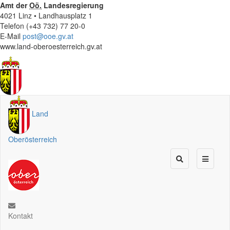
Amt der
Oö.
Landesregierung
4021 Linz • Landhausplatz 1
Telefon (+43 732) 77 20-0
E-Mail
post@ooe.gv.at
www.land-oberoesterreich.gv.at
Land
Oberösterreich
Kontakt