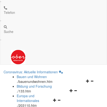
.
Telefon
.
Suche
.
Coronavirus: Aktuelle Informationen
Bauen und Wohnen
Navigationsm
.
/bauenundwohnen.htm
öffnen
Bildung und Forschung
Navigationsmenü
und
.
/133.htm
öffnen
schließen
Europa und
Navigationsmenü
und
Internationales
öffnen
schließen
.
/203110.htm