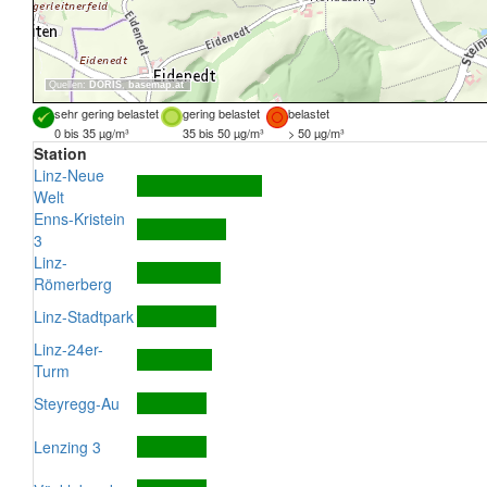
Quellen:
DORIS
,
basemap.at
sehr gering belastet
gering belastet
belastet
0 bis 35 µg/m³
35 bis 50 µg/m³
> 50 µg/m³
Station
Linz-Neue
Welt
Enns-Kristein
3
Linz-
Römerberg
Linz-Stadtpark
Linz-24er-
Turm
Steyregg-Au
Lenzing 3