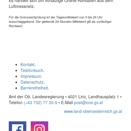
Es handelt sich um vorläufige Online-Rohdaten aus dem
Luftmessnetz.
Für die Grenzwertprüfung ist der Tagesmittelwert von 0 bis 24 Uhr
ausschlaggebend. Der gleitende 24-Stunden Mittelwert gilt als vorläufiger
Richtwert.
Kontakt
.
Telefonbuch
.
Impressum
.
Datenschutz
.
Barrierefreiheit
.
Amt der Oö. Landesregierung • 4021 Linz, Landhausplatz 1
•
Telefon
(+43 732) 77 20-0
• E-Mail
post@ooe.gv.at
www.land-oberoesterreich.gv.at