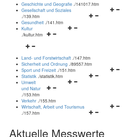
und
Geschichte und Geografie
.
/141017.htm
schließen
Navigationsm
Gesellschaft und Soziales
Navigationsmenü
öffnen
.
/139.htm
öffnen
und
Gesundheit
.
/141.htm
Navigationsmenü
und
schließen
Kultur
Navigationsmenü
öffnen
schließen
.
/kultur.htm
öffnen
und
Navigationsmenü
und
schließen
öffnen
schließen
Land- und Forstwirtschaft
.
/147.htm
und
Sicherheit und Ordnung
.
/89557.htm
schließen
Navigationsm
Sport und Freizeit
.
/151.htm
Navigationsmenü
öffnen
Statistik
.
/statistik.htm
Navigationsmenü
öffnen
und
Umwelt
Navigationsmenü
öffnen
und
schließen
und Natur
öffnen
und
schließen
.
/153.htm
und
schließen
Verkehr
.
/155.htm
schließen
Navigationsm
Wirtschaft, Arbeit und Tourismus
Navigationsmenü
öffnen
.
/157.htm
öffnen
und
und
schließen
Aktuelle Messwerte
schließen