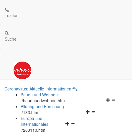
.
Telefon
.
Suche
.
Coronavirus: Aktuelle Informationen
Bauen und Wohnen
Navigationsm
.
/bauenundwohnen.htm
öffnen
Bildung und Forschung
Navigationsmenü
und
.
/133.htm
öffnen
schließen
Europa und
Navigationsmenü
und
Internationales
öffnen
schließen
.
/203110.htm