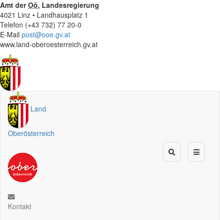
Amt der
Oö.
Landesregierung
4021 Linz • Landhausplatz 1
Telefon (+43 732) 77 20-0
E-Mail
post@ooe.gv.at
www.land-oberoesterreich.gv.at
Land
Oberösterreich
Kontakt