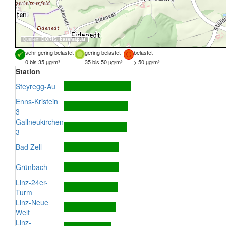
Quellen:
DORIS
,
basemap.at
sehr gering belastet
gering belastet
belastet
0 bis 35 µg/m³
35 bis 50 µg/m³
> 50 µg/m³
Station
Steyregg-Au
Enns-Kristein
3
Gallneukirchen
3
Bad Zell
Grünbach
Linz-24er-
Turm
Linz-Neue
Welt
Linz-