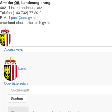
Amt der
Oö.
Landesregierung
4021 Linz • Landhausplatz 1
Telefon (+43 732) 77 20-0
E-Mail
post@ooe.gv.at
www.land-oberoesterreich.gv.at
Accesskeys
Land
Oberösterreich
Schnellsuche
Schnellsuche
Suchen