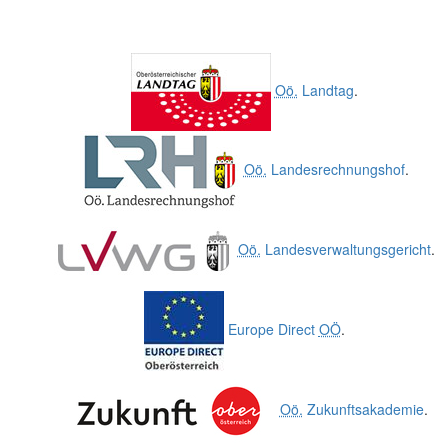
Oö.
Landtag
.
Oö.
Landesrechnungshof
.
Oö.
Landesverwaltungsgericht
.
Europe Direct
OÖ
.
Oö.
Zukunftsakademie
.