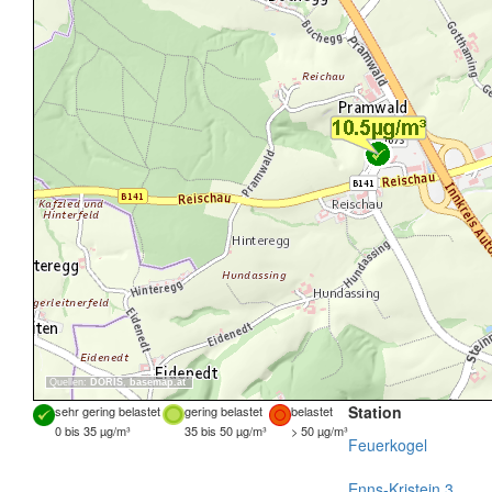
Quellen:
DORIS
,
basemap.at
Station
sehr gering belastet
gering belastet
belastet
0 bis 35 µg/m³
35 bis 50 µg/m³
> 50 µg/m³
Feuerkogel
Enns-Kristein 3