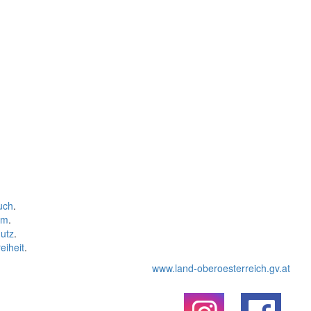
uch
.
um
.
utz
.
eiheit
.
www.land-oberoesterreich.gv.at