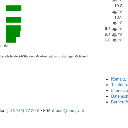
10.2
µg/m³
10.1
µg/m³
9.7 µg/m³
9.4 µg/m³
6.6 µg/m³
netz.
 gleitende 24-Stunden Mittelwert gilt als vorläufiger Richtwert.
Kontakt
.
Telefonb
Impress
Datensch
Barrierefr
efon
(+43 732) 77 20-0
• E-Mail
post@ooe.gv.at