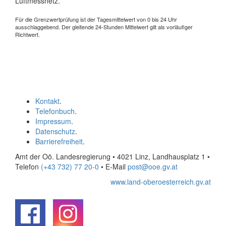
Luftmessnetz.
Für die Grenzwertprüfung ist der Tagesmittelwert von 0 bis 24 Uhr
ausschlaggebend. Der gleitende 24-Stunden Mittelwert gilt als vorläufiger
Richtwert.
Kontakt
.
Telefonbuch
.
Impressum
.
Datenschutz
.
Barrierefreiheit
.
Amt der Oö. Landesregierung • 4021 Linz, Landhausplatz 1
•
Telefon
(+43 732) 77 20-0
• E-Mail
post@ooe.gv.at
www.land-oberoesterreich.gv.at