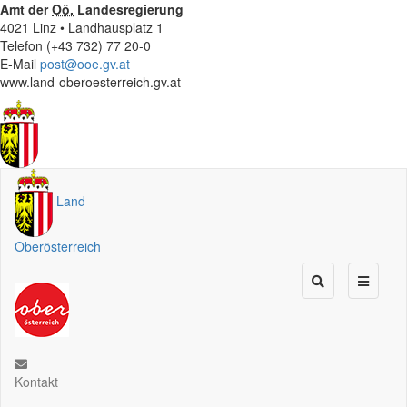
Amt der
Oö.
Landesregierung
4021 Linz • Landhausplatz 1
Telefon (+43 732) 77 20-0
E-Mail
post@ooe.gv.at
www.land-oberoesterreich.gv.at
Land
Oberösterreich
Kontakt