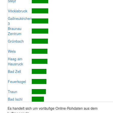
Steyr
Vöcklabruck
Gallneukirchen
3
Braunau
Zentrum
Grünbach
Wels
Haag am
Hausruck
Bad Zell
Feuerkogel
Traun
Bad Ischl
Es handelt sich um vorläufige Online-Rohdaten aus dem