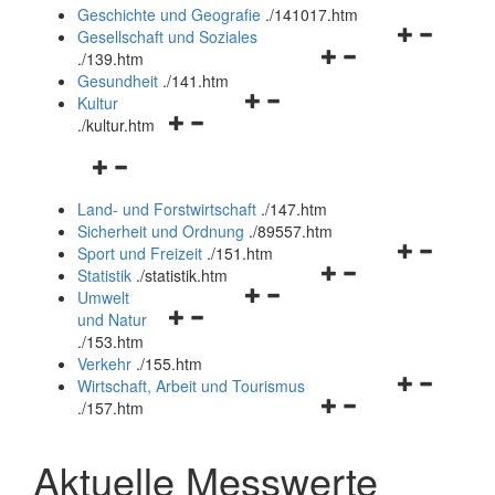
und
Geschichte und Geografie
.
/141017.htm
schließen
Navigationsm
Gesellschaft und Soziales
Navigationsmenü
öffnen
.
/139.htm
öffnen
und
Gesundheit
.
/141.htm
Navigationsmenü
und
schließen
Kultur
Navigationsmenü
öffnen
schließen
.
/kultur.htm
öffnen
und
Navigationsmenü
und
schließen
öffnen
schließen
Land- und Forstwirtschaft
.
/147.htm
und
Sicherheit und Ordnung
.
/89557.htm
schließen
Navigationsm
Sport und Freizeit
.
/151.htm
Navigationsmenü
öffnen
Statistik
.
/statistik.htm
Navigationsmenü
öffnen
und
Umwelt
Navigationsmenü
öffnen
und
schließen
und Natur
öffnen
und
schließen
.
/153.htm
und
schließen
Verkehr
.
/155.htm
schließen
Navigationsm
Wirtschaft, Arbeit und Tourismus
Navigationsmenü
öffnen
.
/157.htm
öffnen
und
und
schließen
Aktuelle Messwerte
schließen