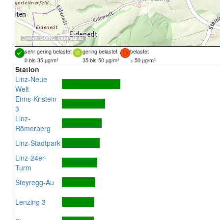
Quellen:
DORIS
,
basemap.at
sehr gering belastet
gering belastet
belastet
0 bis 35 µg/m³
35 bis 50 µg/m³
> 50 µg/m³
Station
Linz-Neue
Welt
Enns-Kristein
3
Linz-
Römerberg
Linz-Stadtpark
Linz-24er-
Turm
Steyregg-Au
Lenzing 3