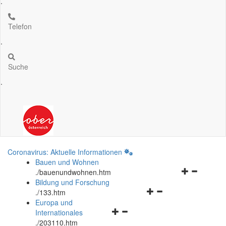
.
Telefon
.
Suche
.
Coronavirus: Aktuelle Informationen
Bauen und Wohnen
Navigationsm
.
/bauenundwohnen.htm
öffnen
Bildung und Forschung
Navigationsmenü
und
.
/133.htm
öffnen
schließen
Europa und
Navigationsmenü
und
Internationales
öffnen
schließen
.
/203110.htm