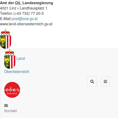
Amt der
Oö.
Landesregierung
4021 Linz • Landhausplatz 1
Telefon (+43 732) 77 20-0
E-Mail
post@ooe.gv.at
www.land-oberoesterreich.gv.at
Land
Oberösterreich
Kontakt