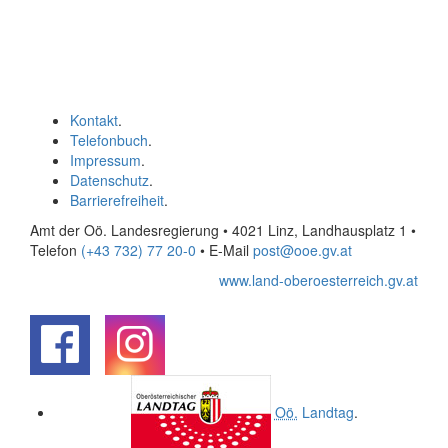
Kontakt
.
Telefonbuch
.
Impressum
.
Datenschutz
.
Barrierefreiheit
.
Amt der Oö. Landesregierung • 4021 Linz, Landhausplatz 1
•
Telefon
(+43 732) 77 20-0
• E-Mail
post@ooe.gv.at
www.land-oberoesterreich.gv.at
.
.
Oö.
Landtag
.