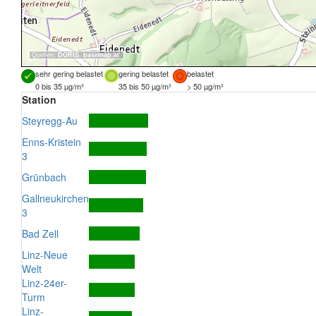
Quellen:
DORIS
,
basemap.at
sehr gering belastet
gering belastet
belastet
0 bis 35 µg/m³
35 bis 50 µg/m³
> 50 µg/m³
Station
Steyregg-Au
Enns-Kristein
3
Grünbach
Gallneukirchen
3
Bad Zell
Linz-Neue
Welt
Linz-24er-
Turm
Linz-