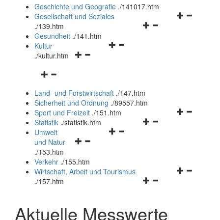
und
Geschichte und Geografie
.
/141017.htm
schließen
Navigationsm
Gesellschaft und Soziales
Navigationsmenü
öffnen
.
/139.htm
öffnen
und
Gesundheit
.
/141.htm
Navigationsmenü
und
schließen
Kultur
Navigationsmenü
öffnen
schließen
.
/kultur.htm
öffnen
und
Navigationsmenü
und
schließen
öffnen
schließen
Land- und Forstwirtschaft
.
/147.htm
und
Sicherheit und Ordnung
.
/89557.htm
schließen
Navigationsm
Sport und Freizeit
.
/151.htm
Navigationsmenü
öffnen
Statistik
.
/statistik.htm
Navigationsmenü
öffnen
und
Umwelt
Navigationsmenü
öffnen
und
schließen
und Natur
öffnen
und
schließen
.
/153.htm
und
schließen
Verkehr
.
/155.htm
schließen
Navigationsm
Wirtschaft, Arbeit und Tourismus
Navigationsmenü
öffnen
.
/157.htm
öffnen
und
und
schließen
Aktuelle Messwerte
schließen