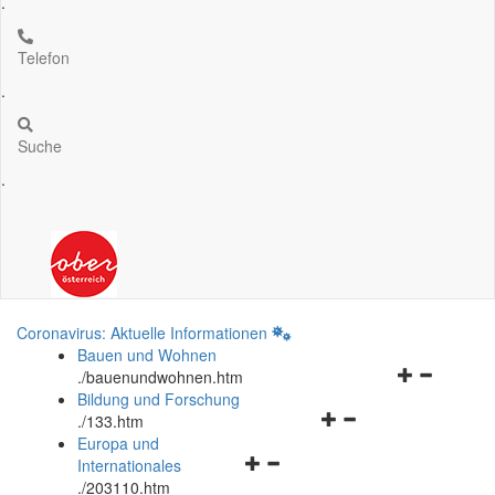
.
Telefon
.
Suche
.
Coronavirus: Aktuelle Informationen
Bauen und Wohnen
Navigationsm
.
/bauenundwohnen.htm
öffnen
Bildung und Forschung
Navigationsmenü
und
.
/133.htm
öffnen
schließen
Europa und
Navigationsmenü
und
Internationales
öffnen
schließen
.
/203110.htm