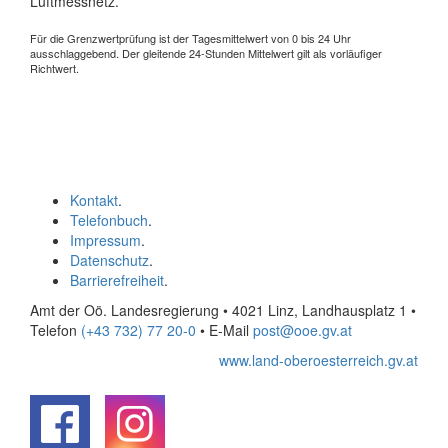
Luftmessnetz.
Für die Grenzwertprüfung ist der Tagesmittelwert von 0 bis 24 Uhr
ausschlaggebend. Der gleitende 24-Stunden Mittelwert gilt als vorläufiger
Richtwert.
Kontakt
.
Telefonbuch
.
Impressum
.
Datenschutz
.
Barrierefreiheit
.
Amt der Oö. Landesregierung • 4021 Linz, Landhausplatz 1
•
Telefon
(+43 732) 77 20-0
• E-Mail
post@ooe.gv.at
www.land-oberoesterreich.gv.at