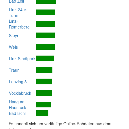
Bad Zell
Linz-24er-
Turm
Linz-
Römerberg
Steyr
Wels
Linz-Stadtpark
Traun
Lenzing 3
Vöcklabruck
Haag am
Hausruck
Bad Ischl
Es handelt sich um vorläufige Online-Rohdaten aus dem