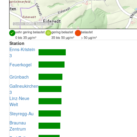
Quellen:
DORIS
,
basemap.at
sehr gering belastet
gering belastet
belastet
0 bis 35 µg/m³
35 bis 50 µg/m³
> 50 µg/m³
Station
Enns-Kristein
3
Feuerkogel
Grünbach
Gallneukirchen
3
Linz-Neue
Welt
Steyregg-Au
Braunau
Zentrum