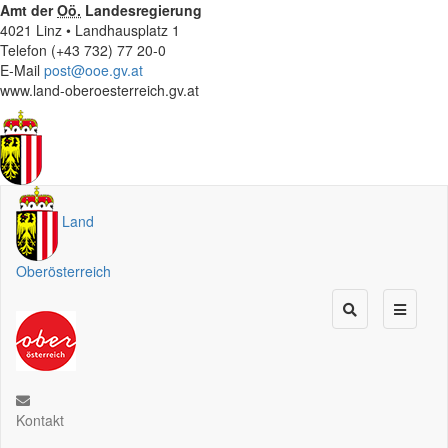
Amt der
Oö.
Landesregierung
4021 Linz • Landhausplatz 1
Telefon (+43 732) 77 20-0
E-Mail
post@ooe.gv.at
www.land-oberoesterreich.gv.at
Land
Oberösterreich
Kontakt