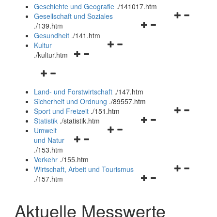
und
Geschichte und Geografie
.
/141017.htm
schließen
Navigationsm
Gesellschaft und Soziales
Navigationsmenü
öffnen
.
/139.htm
öffnen
und
Gesundheit
.
/141.htm
Navigationsmenü
und
schließen
Kultur
Navigationsmenü
öffnen
schließen
.
/kultur.htm
öffnen
und
Navigationsmenü
und
schließen
öffnen
schließen
Land- und Forstwirtschaft
.
/147.htm
und
Sicherheit und Ordnung
.
/89557.htm
schließen
Navigationsm
Sport und Freizeit
.
/151.htm
Navigationsmenü
öffnen
Statistik
.
/statistik.htm
Navigationsmenü
öffnen
und
Umwelt
Navigationsmenü
öffnen
und
schließen
und Natur
öffnen
und
schließen
.
/153.htm
und
schließen
Verkehr
.
/155.htm
schließen
Navigationsm
Wirtschaft, Arbeit und Tourismus
Navigationsmenü
öffnen
.
/157.htm
öffnen
und
und
schließen
Aktuelle Messwerte
schließen