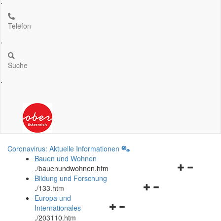
.
Telefon
.
Suche
.
Coronavirus: Aktuelle Informationen
Bauen und Wohnen
Navigationsm
.
/bauenundwohnen.htm
öffnen
Bildung und Forschung
Navigationsmenü
und
.
/133.htm
öffnen
schließen
Europa und
Navigationsmenü
und
Internationales
öffnen
schließen
.
/203110.htm