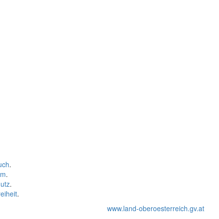
uch
.
um
.
utz
.
eiheit
.
www.land-oberoesterreich.gv.at