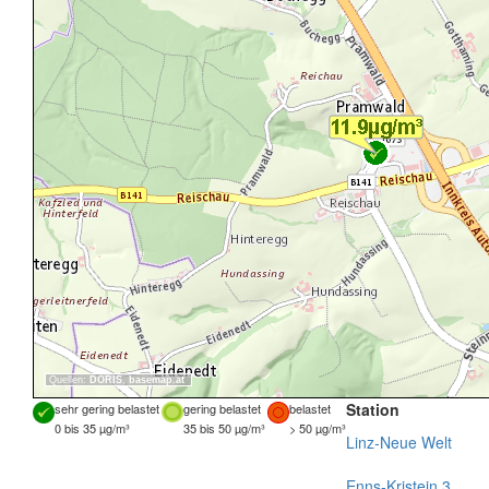
Quellen:
DORIS
,
basemap.at
Station
sehr gering belastet
gering belastet
belastet
0 bis 35 µg/m³
35 bis 50 µg/m³
> 50 µg/m³
Linz-Neue Welt
Enns-Kristein 3