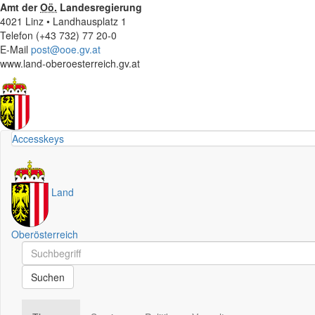
Amt der
Oö.
Landesregierung
4021 Linz • Landhausplatz 1
Telefon (+43 732) 77 20-0
E-Mail
post@ooe.gv.at
www.land-oberoesterreich.gv.at
Accesskeys
Land
Oberösterreich
Schnellsuche
Schnellsuche
Suchen