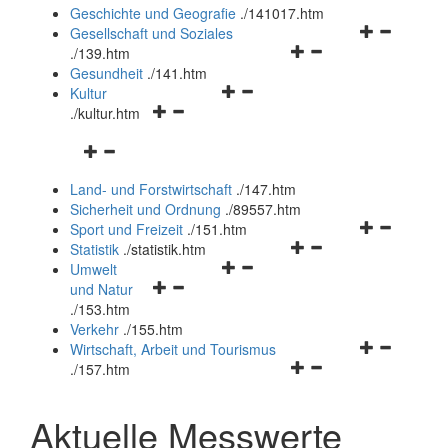
und
Geschichte und Geografie
.
/141017.htm
schließen
Navigationsm
Gesellschaft und Soziales
Navigationsmenü
öffnen
.
/139.htm
öffnen
und
Gesundheit
.
/141.htm
Navigationsmenü
und
schließen
Kultur
Navigationsmenü
öffnen
schließen
.
/kultur.htm
öffnen
und
Navigationsmenü
und
schließen
öffnen
schließen
Land- und Forstwirtschaft
.
/147.htm
und
Sicherheit und Ordnung
.
/89557.htm
schließen
Navigationsm
Sport und Freizeit
.
/151.htm
Navigationsmenü
öffnen
Statistik
.
/statistik.htm
Navigationsmenü
öffnen
und
Umwelt
Navigationsmenü
öffnen
und
schließen
und Natur
öffnen
und
schließen
.
/153.htm
und
schließen
Verkehr
.
/155.htm
schließen
Navigationsm
Wirtschaft, Arbeit und Tourismus
Navigationsmenü
öffnen
.
/157.htm
öffnen
und
und
schließen
Aktuelle Messwerte
schließen