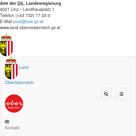
Amt der
Oö.
Landesregierung
4021 Linz • Landhausplatz 1
Telefon (+43 732) 77 20-0
E-Mail
post@ooe.gv.at
www.land-oberoesterreich.gv.at
Land
Oberösterreich
Kontakt