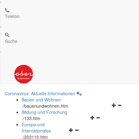
.
Telefon
.
Suche
.
Coronavirus: Aktuelle Informationen
Bauen und Wohnen
Navigationsm
.
/bauenundwohnen.htm
öffnen
Bildung und Forschung
Navigationsmenü
und
.
/133.htm
öffnen
schließen
Europa und
Navigationsmenü
und
Internationales
öffnen
schließen
.
/203110.htm