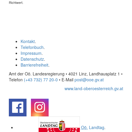
Richtwert.
Kontakt
.
Telefonbuch
.
Impressum
.
Datenschutz
.
Barrierefreiheit
.
Amt der Oö. Landesregierung • 4021 Linz, Landhausplatz 1
•
Telefon
(+43 732) 77 20-0
• E-Mail
post@ooe.gv.at
www.land-oberoesterreich.gv.at
.
.
Oö.
Landtag
.