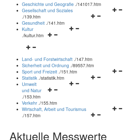
und
Geschichte und Geografie
.
/141017.htm
schließen
Navigationsm
Gesellschaft und Soziales
Navigationsmenü
öffnen
.
/139.htm
öffnen
und
Gesundheit
.
/141.htm
Navigationsmenü
und
schließen
Kultur
Navigationsmenü
öffnen
schließen
.
/kultur.htm
öffnen
und
Navigationsmenü
und
schließen
öffnen
schließen
Land- und Forstwirtschaft
.
/147.htm
und
Sicherheit und Ordnung
.
/89557.htm
schließen
Navigationsm
Sport und Freizeit
.
/151.htm
Navigationsmenü
öffnen
Statistik
.
/statistik.htm
Navigationsmenü
öffnen
und
Umwelt
Navigationsmenü
öffnen
und
schließen
und Natur
öffnen
und
schließen
.
/153.htm
und
schließen
Verkehr
.
/155.htm
schließen
Navigationsm
Wirtschaft, Arbeit und Tourismus
Navigationsmenü
öffnen
.
/157.htm
öffnen
und
und
schließen
Aktuelle Messwerte
schließen