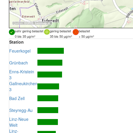
Quellen:
DORIS
,
basemap.at
sehr gering belastet
gering belastet
belastet
0 bis 35 µg/m³
35 bis 50 µg/m³
> 50 µg/m³
Station
Feuerkogel
Grünbach
Enns-Kristein
3
Gallneukirchen
3
Bad Zell
Steyregg-Au
Linz-Neue
Welt
Linz-