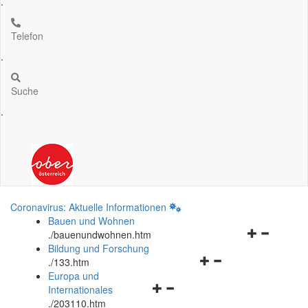
.
Telefon
.
Suche
.
Coronavirus: Aktuelle Informationen
Bauen und Wohnen
Navigationsm
.
/bauenundwohnen.htm
öffnen
Bildung und Forschung
Navigationsmenü
und
.
/133.htm
öffnen
schließen
Europa und
Navigationsmenü
und
Internationales
öffnen
schließen
.
/203110.htm