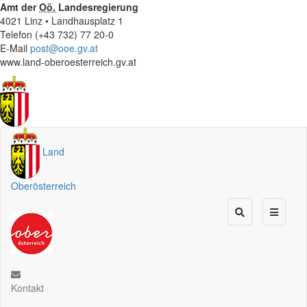
Amt der
Oö.
Landesregierung
4021 Linz • Landhausplatz 1
Telefon (+43 732) 77 20-0
E-Mail
post@ooe.gv.at
www.land-oberoesterreich.gv.at
Land
Oberösterreich
Kontakt