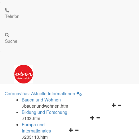
.
Telefon
.
Suche
.
Coronavirus: Aktuelle Informationen
Bauen und Wohnen
Navigationsm
.
/bauenundwohnen.htm
öffnen
Bildung und Forschung
Navigationsmenü
und
.
/133.htm
öffnen
schließen
Europa und
Navigationsmenü
und
Internationales
öffnen
schließen
.
/203110.htm