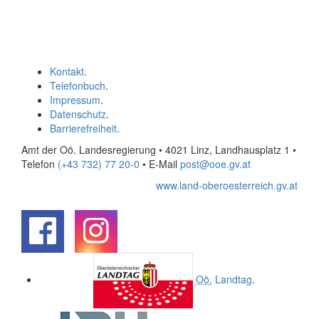
Kontakt
.
Telefonbuch
.
Impressum
.
Datenschutz
.
Barrierefreiheit
.
Amt der Oö. Landesregierung • 4021 Linz, Landhausplatz 1
•
Telefon
(+43 732) 77 20-0
• E-Mail
post@ooe.gv.at
www.land-oberoesterreich.gv.at
.
.
Oö.
Landtag
.