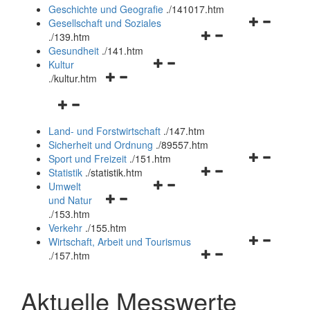
und
Geschichte und Geografie
.
/141017.htm
schließen
Navigationsm
Gesellschaft und Soziales
Navigationsmenü
öffnen
.
/139.htm
öffnen
und
Gesundheit
.
/141.htm
Navigationsmenü
und
schließen
Kultur
Navigationsmenü
öffnen
schließen
.
/kultur.htm
öffnen
und
Navigationsmenü
und
schließen
öffnen
schließen
Land- und Forstwirtschaft
.
/147.htm
und
Sicherheit und Ordnung
.
/89557.htm
schließen
Navigationsm
Sport und Freizeit
.
/151.htm
Navigationsmenü
öffnen
Statistik
.
/statistik.htm
Navigationsmenü
öffnen
und
Umwelt
Navigationsmenü
öffnen
und
schließen
und Natur
öffnen
und
schließen
.
/153.htm
und
schließen
Verkehr
.
/155.htm
schließen
Navigationsm
Wirtschaft, Arbeit und Tourismus
Navigationsmenü
öffnen
.
/157.htm
öffnen
und
und
schließen
Aktuelle Messwerte
schließen