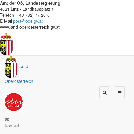
Amt der
Oö.
Landesregierung
4021 Linz • Landhausplatz 1
Telefon (+43 732) 77 20-0
E-Mail
post@ooe.gv.at
www.land-oberoesterreich.gv.at
Land
Oberösterreich
Kontakt