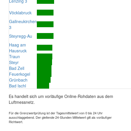
Lenzing 3
Vöcklabruck
Gallneukirchen
3
Steyregg-Au
Haag am
Hausruck
Traun
Steyr
Bad Zell
Feuerkogel
Grünbach
Bad Ischl
Es handelt sich um vorläufige Online-Rohdaten aus dem
Luftmessnetz.
Für die Grenzwertprüfung ist der Tagesmittelwert von 0 bis 24 Uhr
ausschlaggebend. Der gleitende 24-Stunden Mittelwert gilt als vorläufiger
Richtwert.