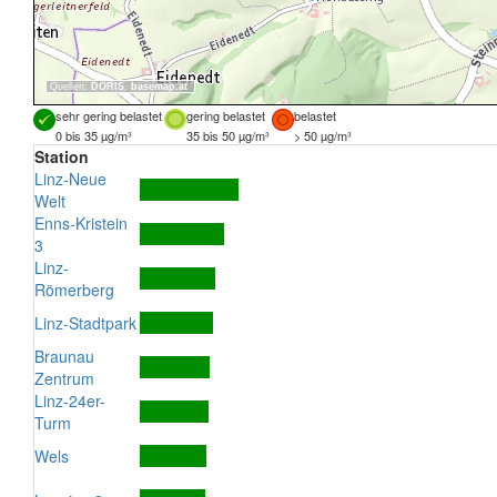
Quellen:
DORIS
,
basemap.at
sehr gering belastet
gering belastet
belastet
0 bis 35 µg/m³
35 bis 50 µg/m³
> 50 µg/m³
Station
Linz-Neue
Welt
Enns-Kristein
3
Linz-
Römerberg
Linz-Stadtpark
Braunau
Zentrum
Linz-24er-
Turm
Wels