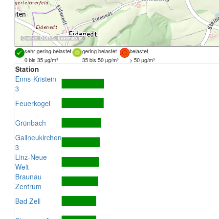
Quellen:
DORIS
,
basemap.at
sehr gering belastet
gering belastet
belastet
0 bis 35 µg/m³
35 bis 50 µg/m³
> 50 µg/m³
Station
Enns-Kristein
3
Feuerkogel
Grünbach
Gallneukirchen
3
Linz-Neue
Welt
Braunau
Zentrum
Bad Zell