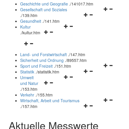
und
Geschichte und Geografie
.
/141017.htm
schließen
Navigationsm
Gesellschaft und Soziales
Navigationsmenü
öffnen
.
/139.htm
öffnen
und
Gesundheit
.
/141.htm
Navigationsmenü
und
schließen
Kultur
Navigationsmenü
öffnen
schließen
.
/kultur.htm
öffnen
und
Navigationsmenü
und
schließen
öffnen
schließen
Land- und Forstwirtschaft
.
/147.htm
und
Sicherheit und Ordnung
.
/89557.htm
schließen
Navigationsm
Sport und Freizeit
.
/151.htm
Navigationsmenü
öffnen
Statistik
.
/statistik.htm
Navigationsmenü
öffnen
und
Umwelt
Navigationsmenü
öffnen
und
schließen
und Natur
öffnen
und
schließen
.
/153.htm
und
schließen
Verkehr
.
/155.htm
schließen
Navigationsm
Wirtschaft, Arbeit und Tourismus
Navigationsmenü
öffnen
.
/157.htm
öffnen
und
und
schließen
Aktuelle Messwerte
schließen