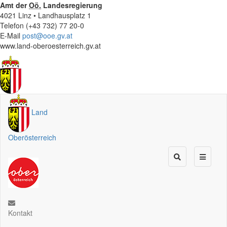
Amt der
Oö.
Landesregierung
4021 Linz • Landhausplatz 1
Telefon (+43 732) 77 20-0
E-Mail
post@ooe.gv.at
www.land-oberoesterreich.gv.at
Land
Oberösterreich
Kontakt