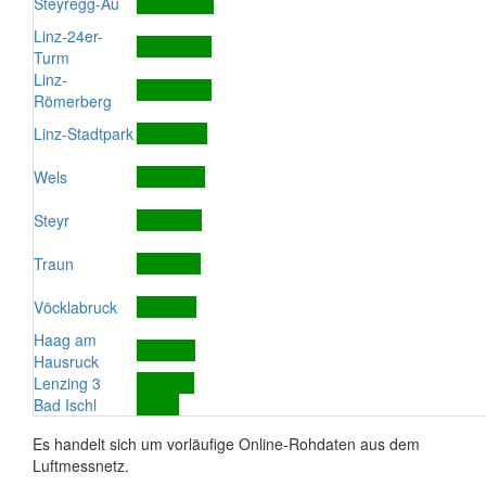
Steyregg-Au
Linz-24er-
Turm
Linz-
Römerberg
Linz-Stadtpark
Wels
Steyr
Traun
Vöcklabruck
Haag am
Hausruck
Lenzing 3
Bad Ischl
Es handelt sich um vorläufige Online-Rohdaten aus dem
Luftmessnetz.