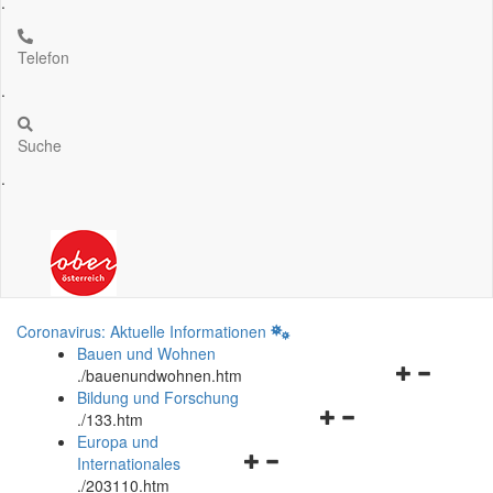
.
Telefon
.
Suche
.
Coronavirus: Aktuelle Informationen
Bauen und Wohnen
Navigationsm
.
/bauenundwohnen.htm
öffnen
Bildung und Forschung
Navigationsmenü
und
.
/133.htm
öffnen
schließen
Europa und
Navigationsmenü
und
Internationales
öffnen
schließen
.
/203110.htm