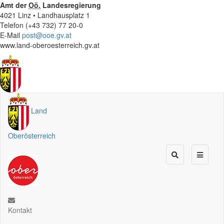
Amt der
Oö.
Landesregierung
4021 Linz • Landhausplatz 1
Telefon (+43 732) 77 20-0
E-Mail
post@ooe.gv.at
www.land-oberoesterreich.gv.at
Land
Oberösterreich
Kontakt