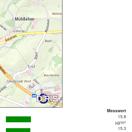
Messwert
15.8
µg/m³
15.3