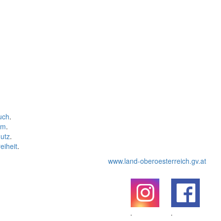
uch
.
um
.
utz
.
eiheit
.
www.land-oberoesterreich.gv.at
.
.