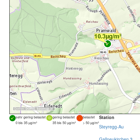
Quellen:
DORIS
,
basemap.at
Station
sehr gering belastet
gering belastet
belastet
0 bis 35 µg/m³
35 bis 50 µg/m³
> 50 µg/m³
Steyregg-Au
Gallneukirchen 3