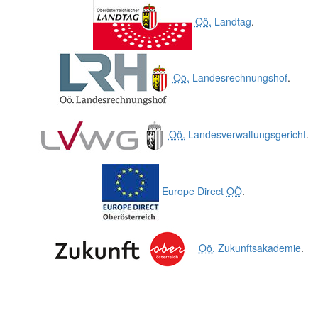
Oö.
Landtag
.
Oö.
Landesrechnungshof
.
Oö.
Landesverwaltungsgericht
.
Europe Direct
OÖ
.
Oö.
Zukunftsakademie
.