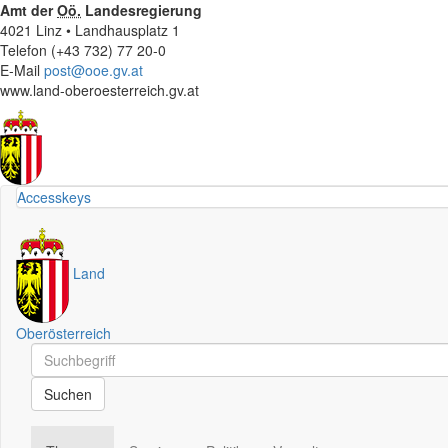
Amt der
Oö.
Landesregierung
4021 Linz • Landhausplatz 1
Telefon (+43 732) 77 20-0
E-Mail
post@ooe.gv.at
www.land-oberoesterreich.gv.at
Accesskeys
Land
Oberösterreich
Schnellsuche
Schnellsuche
Suchen