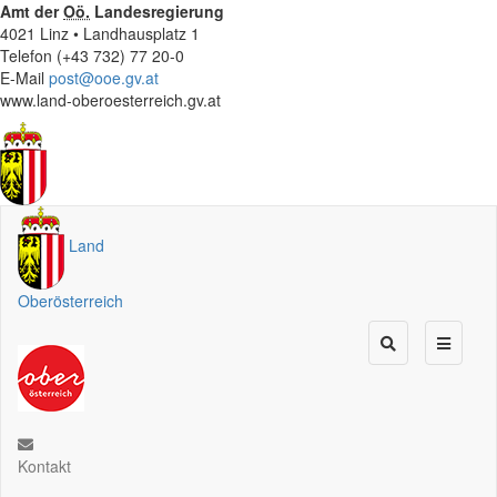
Amt der
Oö.
Landesregierung
4021 Linz • Landhausplatz 1
Telefon (+43 732) 77 20-0
E-Mail
post@ooe.gv.at
www.land-oberoesterreich.gv.at
Land
Oberösterreich
Kontakt