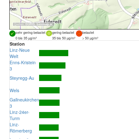
Quellen:
DORIS
,
basemap.at
sehr gering belastet
gering belastet
belastet
0 bis 35 µg/m³
35 bis 50 µg/m³
> 50 µg/m³
Station
Linz-Neue
Welt
Enns-Kristein
3
Steyregg-Au
Wels
Gallneukirchen
3
Linz-24er-
Turm
Linz-
Römerberg