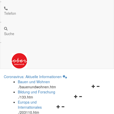
.
Telefon
.
Suche
.
Coronavirus: Aktuelle Informationen
Bauen und Wohnen
Navigationsm
.
/bauenundwohnen.htm
öffnen
Bildung und Forschung
Navigationsmenü
und
.
/133.htm
öffnen
schließen
Europa und
Navigationsmenü
und
Internationales
öffnen
schließen
.
/203110.htm