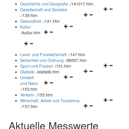
und
Geschichte und Geografie
.
/141017.htm
schließen
Navigationsm
Gesellschaft und Soziales
Navigationsmenü
öffnen
.
/139.htm
öffnen
und
Gesundheit
.
/141.htm
Navigationsmenü
und
schließen
Kultur
Navigationsmenü
öffnen
schließen
.
/kultur.htm
öffnen
und
Navigationsmenü
und
schließen
öffnen
schließen
Land- und Forstwirtschaft
.
/147.htm
und
Sicherheit und Ordnung
.
/89557.htm
schließen
Navigationsm
Sport und Freizeit
.
/151.htm
Navigationsmenü
öffnen
Statistik
.
/statistik.htm
Navigationsmenü
öffnen
und
Umwelt
Navigationsmenü
öffnen
und
schließen
und Natur
öffnen
und
schließen
.
/153.htm
und
schließen
Verkehr
.
/155.htm
schließen
Navigationsm
Wirtschaft, Arbeit und Tourismus
Navigationsmenü
öffnen
.
/157.htm
öffnen
und
und
schließen
Aktuelle Messwerte
schließen