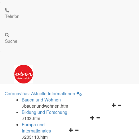
.
Telefon
.
Suche
.
Coronavirus: Aktuelle Informationen
Bauen und Wohnen
Navigationsm
.
/bauenundwohnen.htm
öffnen
Bildung und Forschung
Navigationsmenü
und
.
/133.htm
öffnen
schließen
Europa und
Navigationsmenü
und
Internationales
öffnen
schließen
.
/203110.htm