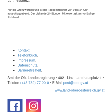
Luftmessnetz.
Für die Grenzwertprüfung ist der Tagesmittelwert von 0 bis 24 Uhr
ausschlaggebend. Der gleitende 24-Stunden Mittelwert gilt als vorläufiger
Richtwert.
Kontakt
.
Telefonbuch
.
Impressum
.
Datenschutz
.
Barrierefreiheit
.
Amt der Oö. Landesregierung • 4021 Linz, Landhausplatz 1
•
Telefon
(+43 732) 77 20-0
• E-Mail
post@ooe.gv.at
www.land-oberoesterreich.gv.at