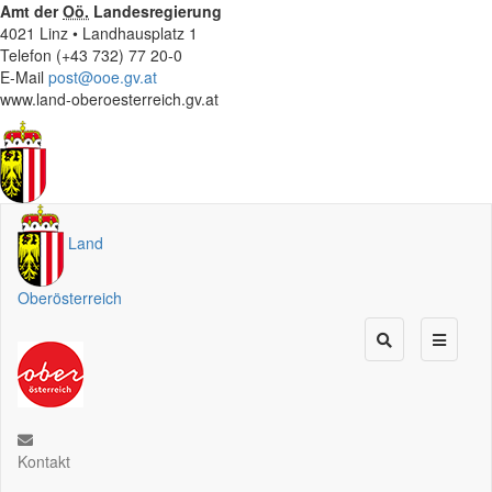
Amt der
Oö.
Landesregierung
4021 Linz • Landhausplatz 1
Telefon (+43 732) 77 20-0
E-Mail
post@ooe.gv.at
www.land-oberoesterreich.gv.at
Land
Oberösterreich
Kontakt