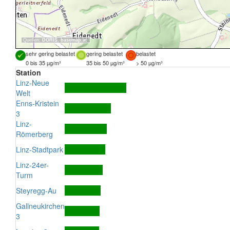
Quellen:
DORIS
,
basemap.at
sehr gering belastet
gering belastet
belastet
0 bis 35 µg/m³
35 bis 50 µg/m³
> 50 µg/m³
Station
Linz-Neue
Welt
Enns-Kristein
3
Linz-
Römerberg
Linz-Stadtpark
Linz-24er-
Turm
Steyregg-Au
Gallneukirchen
3