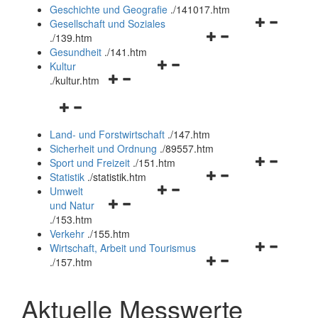
und
Geschichte und Geografie
.
/141017.htm
schließen
Navigationsm
Gesellschaft und Soziales
Navigationsmenü
öffnen
.
/139.htm
öffnen
und
Gesundheit
.
/141.htm
Navigationsmenü
und
schließen
Kultur
Navigationsmenü
öffnen
schließen
.
/kultur.htm
öffnen
und
Navigationsmenü
und
schließen
öffnen
schließen
Land- und Forstwirtschaft
.
/147.htm
und
Sicherheit und Ordnung
.
/89557.htm
schließen
Navigationsm
Sport und Freizeit
.
/151.htm
Navigationsmenü
öffnen
Statistik
.
/statistik.htm
Navigationsmenü
öffnen
und
Umwelt
Navigationsmenü
öffnen
und
schließen
und Natur
öffnen
und
schließen
.
/153.htm
und
schließen
Verkehr
.
/155.htm
schließen
Navigationsm
Wirtschaft, Arbeit und Tourismus
Navigationsmenü
öffnen
.
/157.htm
öffnen
und
und
schließen
Aktuelle Messwerte
schließen