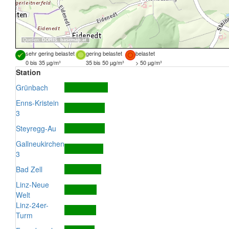
Quellen:
DORIS
,
basemap.at
sehr gering belastet
gering belastet
belastet
0 bis 35 µg/m³
35 bis 50 µg/m³
> 50 µg/m³
Station
Grünbach
Enns-Kristein
3
Steyregg-Au
Gallneukirchen
3
Bad Zell
Linz-Neue
Welt
Linz-24er-
Turm