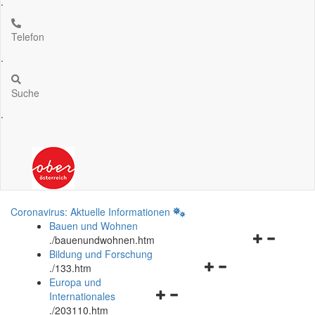
.
Telefon
.
Suche
.
Coronavirus: Aktuelle Informationen
Bauen und Wohnen
Navigationsm
.
/bauenundwohnen.htm
öffnen
Bildung und Forschung
Navigationsmenü
und
.
/133.htm
öffnen
schließen
Europa und
Navigationsmenü
und
Internationales
öffnen
schließen
.
/203110.htm