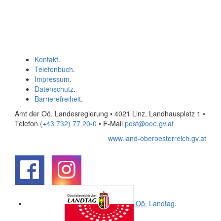
Kontakt
.
Telefonbuch
.
Impressum
.
Datenschutz
.
Barrierefreiheit
.
Amt der Oö. Landesregierung • 4021 Linz, Landhausplatz 1
•
Telefon
(+43 732) 77 20-0
• E-Mail
post@ooe.gv.at
www.land-oberoesterreich.gv.at
.
.
Oö.
Landtag
.