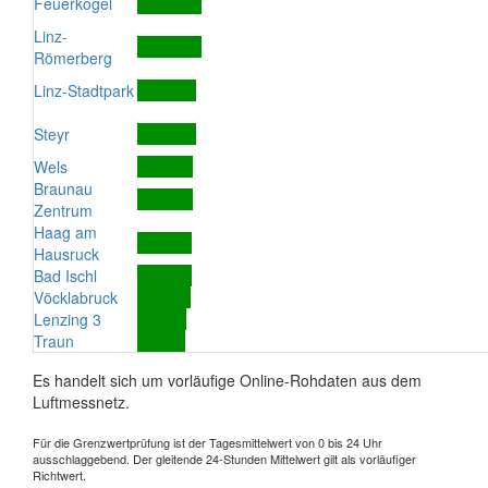
Feuerkogel
Linz-
Römerberg
Linz-Stadtpark
Steyr
Wels
Braunau
Zentrum
Haag am
Hausruck
Bad Ischl
Vöcklabruck
Lenzing 3
Traun
Es handelt sich um vorläufige Online-Rohdaten aus dem
Luftmessnetz.
Für die Grenzwertprüfung ist der Tagesmittelwert von 0 bis 24 Uhr
ausschlaggebend. Der gleitende 24-Stunden Mittelwert gilt als vorläufiger
Richtwert.