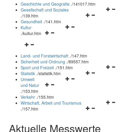
und
Geschichte und Geografie
.
/141017.htm
schließen
Navigationsm
Gesellschaft und Soziales
Navigationsmenü
öffnen
.
/139.htm
öffnen
und
Gesundheit
.
/141.htm
Navigationsmenü
und
schließen
Kultur
Navigationsmenü
öffnen
schließen
.
/kultur.htm
öffnen
und
Navigationsmenü
und
schließen
öffnen
schließen
Land- und Forstwirtschaft
.
/147.htm
und
Sicherheit und Ordnung
.
/89557.htm
schließen
Navigationsm
Sport und Freizeit
.
/151.htm
Navigationsmenü
öffnen
Statistik
.
/statistik.htm
Navigationsmenü
öffnen
und
Umwelt
Navigationsmenü
öffnen
und
schließen
und Natur
öffnen
und
schließen
.
/153.htm
und
schließen
Verkehr
.
/155.htm
schließen
Navigationsm
Wirtschaft, Arbeit und Tourismus
Navigationsmenü
öffnen
.
/157.htm
öffnen
und
und
schließen
Aktuelle Messwerte
schließen