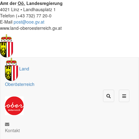
Amt der
Oö.
Landesregierung
4021 Linz • Landhausplatz 1
Telefon (+43 732) 77 20-0
E-Mail
post@ooe.gv.at
www.land-oberoesterreich.gv.at
Land
Oberösterreich
Kontakt