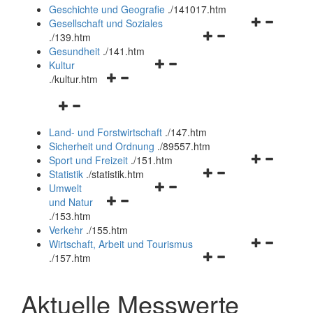
und
Geschichte und Geografie
.
/141017.htm
schließen
Navigationsm
Gesellschaft und Soziales
Navigationsmenü
öffnen
.
/139.htm
öffnen
und
Gesundheit
.
/141.htm
Navigationsmenü
und
schließen
Kultur
Navigationsmenü
öffnen
schließen
.
/kultur.htm
öffnen
und
Navigationsmenü
und
schließen
öffnen
schließen
Land- und Forstwirtschaft
.
/147.htm
und
Sicherheit und Ordnung
.
/89557.htm
schließen
Navigationsm
Sport und Freizeit
.
/151.htm
Navigationsmenü
öffnen
Statistik
.
/statistik.htm
Navigationsmenü
öffnen
und
Umwelt
Navigationsmenü
öffnen
und
schließen
und Natur
öffnen
und
schließen
.
/153.htm
und
schließen
Verkehr
.
/155.htm
schließen
Navigationsm
Wirtschaft, Arbeit und Tourismus
Navigationsmenü
öffnen
.
/157.htm
öffnen
und
und
schließen
Aktuelle Messwerte
schließen