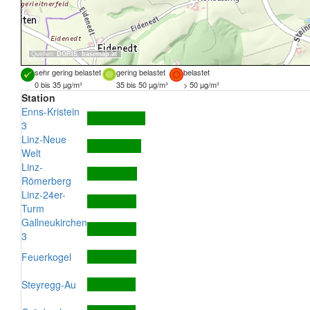
Quellen:
DORIS
,
basemap.at
sehr gering belastet
gering belastet
belastet
0 bis 35 µg/m³
35 bis 50 µg/m³
> 50 µg/m³
Station
Enns-Kristein
3
Linz-Neue
Welt
Linz-
Römerberg
Linz-24er-
Turm
Gallneukirchen
3
Feuerkogel
Steyregg-Au