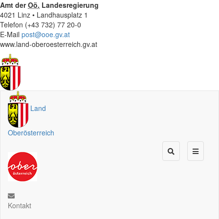
Amt der
Oö.
Landesregierung
4021 Linz • Landhausplatz 1
Telefon (+43 732) 77 20-0
E-Mail
post@ooe.gv.at
www.land-oberoesterreich.gv.at
Land
Oberösterreich
Kontakt