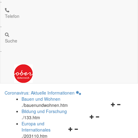
.
Telefon
.
Suche
.
Coronavirus: Aktuelle Informationen
Bauen und Wohnen
Navigationsm
.
/bauenundwohnen.htm
öffnen
Bildung und Forschung
Navigationsmenü
und
.
/133.htm
öffnen
schließen
Europa und
Navigationsmenü
und
Internationales
öffnen
schließen
.
/203110.htm