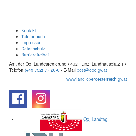
Kontakt
.
Telefonbuch
.
Impressum
.
Datenschutz
.
Barrierefreiheit
.
Amt der Oö. Landesregierung • 4021 Linz, Landhausplatz 1
•
Telefon
(+43 732) 77 20-0
• E-Mail
post@ooe.gv.at
www.land-oberoesterreich.gv.at
.
.
Oö.
Landtag
.