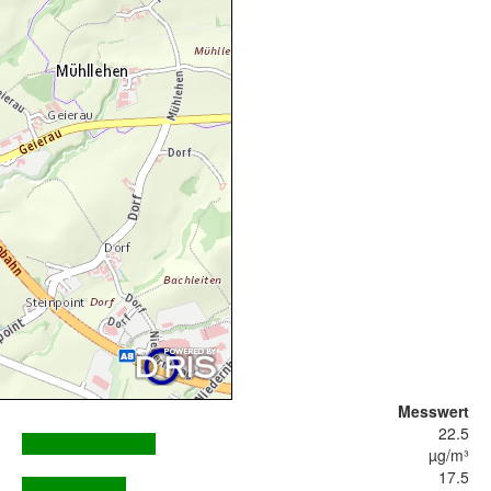
Messwert
22.5
µg/m³
17.5