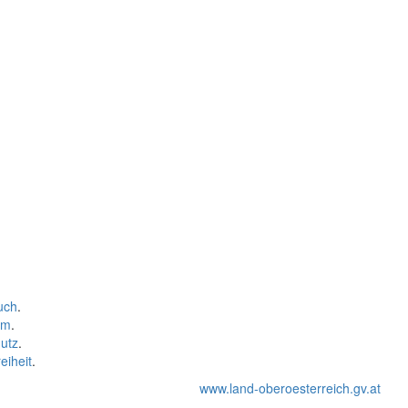
uch
.
um
.
utz
.
eiheit
.
www.land-oberoesterreich.gv.at