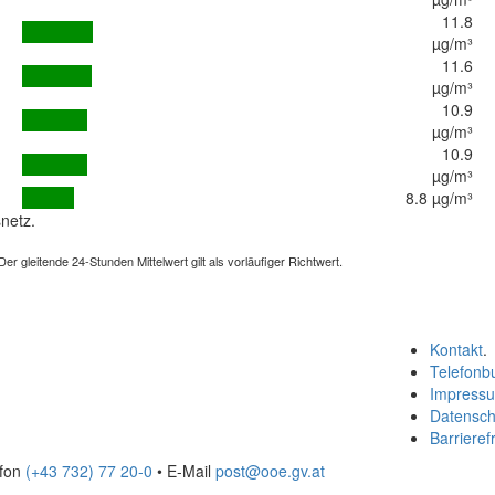
11.8
µg/m³
11.6
µg/m³
10.9
µg/m³
10.9
µg/m³
8.8 µg/m³
netz.
 gleitende 24-Stunden Mittelwert gilt als vorläufiger Richtwert.
Kontakt
.
Telefonb
Impress
Datensch
Barrierefr
efon
(+43 732) 77 20-0
• E-Mail
post@ooe.gv.at