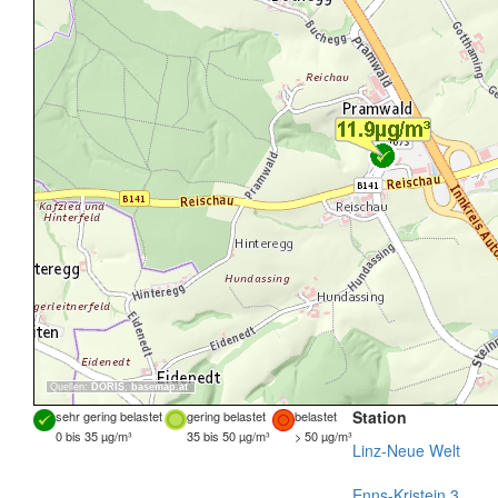
Quellen:
DORIS
,
basemap.at
Station
sehr gering belastet
gering belastet
belastet
0 bis 35 µg/m³
35 bis 50 µg/m³
> 50 µg/m³
Linz-Neue Welt
Enns-Kristein 3