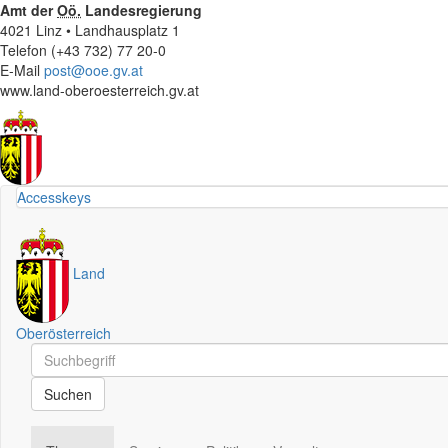
Amt der
Oö.
Landesregierung
4021 Linz • Landhausplatz 1
Telefon (+43 732) 77 20-0
E-Mail
post@ooe.gv.at
www.land-oberoesterreich.gv.at
Accesskeys
Land
Oberösterreich
Schnellsuche
Schnellsuche
Suchen